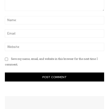
Comment:
Na
Ema
Web
Save my name, email, and website in this browser for the next time I
comment.