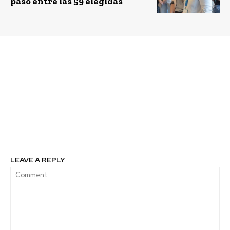
paso entre las 59 elegidas
Previous article
Next article
El nuevo vuelo de los
Programa Santiago
CIO
Ciudad Inteligente: La
cruzada de País Digital
en la búsqueda de una
mejor calidad de vida
de los ciudadanos y
comunidades
LEAVE A REPLY