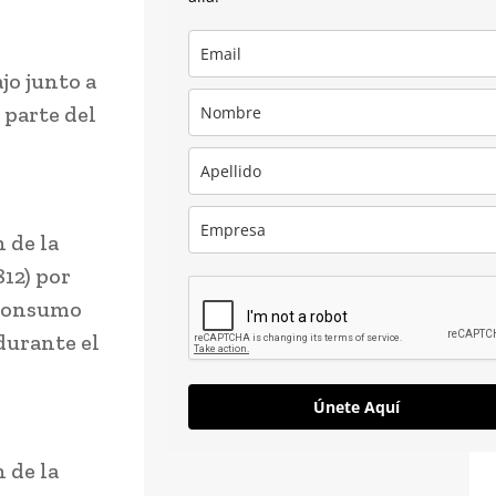
jo junto a
 parte del
 de la
812) por
 consumo
durante el
Únete Aquí
 de la