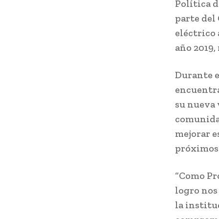
Política 
parte del
eléctrico
año 2019, 
Durante e
encuentra
su nueva v
comunidad
mejorar e
próximos 
“Como Pro
logro nos
la instit