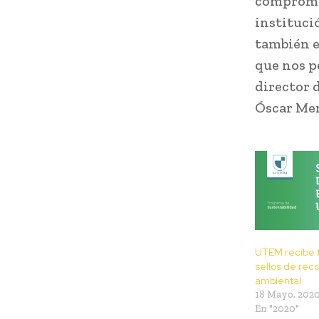
compromis
instituci
también e
que nos p
director 
Óscar Me
UTEM recibe 
sellos de rec
ambiental
18 Mayo, 202
En "2020"