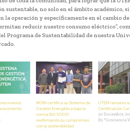
o de toda la comunidad, para lograr que la UTE
ón sustentable, no solo en el ámbito académico, s
n la operación y específicamente en el cambio de
ermitan reducir nuestro consumo eléctrico”, com
del Programa de Sustentabilidad de nuestra Univ
rcado.
tres nuevos
WOM certifica su Sistema de
UTEM renueva s
onocimiento
Gestión Energética bajo la
Certificación Ca
norma ISO 50001
30 Diciembre, 2
0
reafirmando su compromiso
En "Conciencia V
con la sostenibilidad