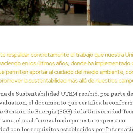
te respaldar concretamente el trabajo que nuestra Un
haciendo en los últimos años, donde ha implementado 
e permiten aportar al cuidado del medio ambiente, co
promover la sustentabilidad más allá de nuestros camp
ma de Sustentabilidad UTEM recibió, por parte d
valuation, el documento que certifica la conform
e Gestión de Energía (SGE) de la Universidad Te
tana, el cual fue evaluado por esta empresa en
ad con los requisitos establecidos por Internati