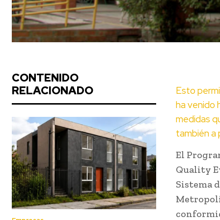
CONTENIDO
RELACIONADO
Esto permi
ha venido 
medidas qu
también a 
El Progra
Quality E
Sistema d
Metropoli
conformid