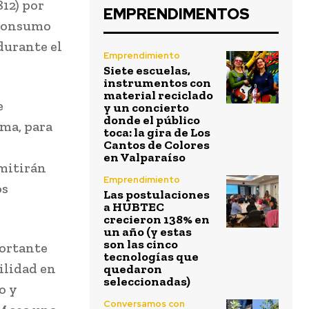
812) por
EMPRENDIMENTOS
 consumo
durante el
Emprendimiento
Siete escuelas,
instrumentos con
material reciclado
e
y un concierto
donde el público
rma, para
toca: la gira de Los
Cantos de Colores
en Valparaíso
mitirán
Emprendimiento
os
Las postulaciones
a HUBTEC
crecieron 138% en
un año (y estas
son las cinco
ortante
tecnologías que
ilidad en
quedaron
seleccionadas)
o y
Conversamos con