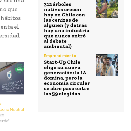
M sea una
312 árboles
ino que
nativos crecen
hoy en Chile con
 hábitos
las cenizas de
alguien (y detrás
enta el
hay una industria
ersidad,
que nunca entró
al debate
ambiental)
Emprendimiento
Start-Up Chile
elige su nueva
generación: la IA
domina, pero la
economía circular
se abre paso entre
las 59 elegidas
u
rbono Neutral
020
erde"