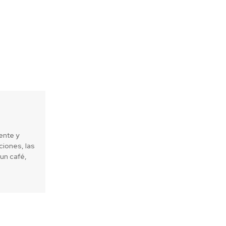
ente y
iones, las
un café,