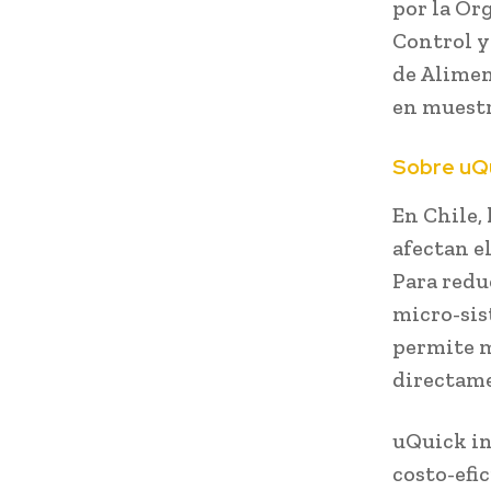
por la Or
Control y
de Alimen
en muestr
Sobre uQ
En Chile,
afectan e
Para redu
micro-sis
permite m
directame
uQuick in
costo-efi