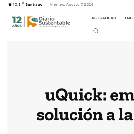
C
10.5
Santiago
Viernes, Agosto 7, 2026
ACTUALIDAD
EMP
uQuick: em
solución a l