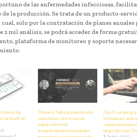
portuno de las enfermedades infecciosas, facilit
 de la producción. Se trata de un producto-servic
l cual, solo por la contratación de planes anuales
 2 mil análisis, se podrá acceder de forma gratuit
nto, plataforma de monitoreo y soporte necesar
miento.
 chilena de
Chivas E Talks presenta una
Con 5 cursos gr
 combatir el
novedosa conversación
Innovacien avan
sobre cómo los
capacitaciones on
021
emprendimientos pueden
largo de todo Chi
imiento"
prevenir la crisis provocada
8 Junio, 2020