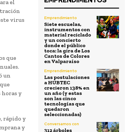
EMPRENDIMENTOS
ara el
tración
Emprendimiento
ste virus
Siete escuelas,
instrumentos con
material reciclado
y un concierto
donde el público
toca: la gira de Los
Cantos de Colores
os que
en Valparaíso
nuales.
Emprendimiento
ó un
Las postulaciones
a HUBTEC
 que
crecieron 138% en
 horas y
un año (y estas
son las cinco
tecnologías que
quedaron
seleccionadas)
, rápido y
Conversamos con
temprana y
312 árboles