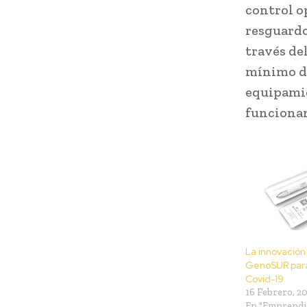
control o
resguardo
través de
mínimo de
equipamie
funciona
La innovación
GenoSUR para
Covid-19
16 Febrero, 2
En "Emprend