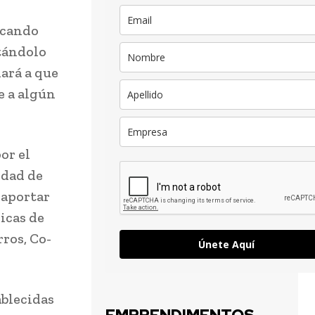
scando
tándolo
ará a que
e a algún
or el
idad de
 aportar
icas de
rros, Co-
Únete Aquí
ablecidas