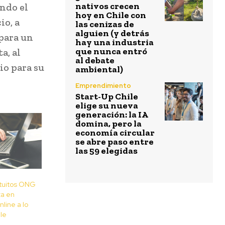
nativos crecen
ando el
hoy en Chile con
io, a
las cenizas de
alguien (y detrás
 para un
hay una industria
que nunca entró
a, al
al debate
io para su
ambiental)
Emprendimiento
Start-Up Chile
elige su nueva
generación: la IA
domina, pero la
economía circular
se abre paso entre
las 59 elegidas
atuitos ONG
za en
line a lo
le