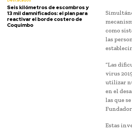
Destacados
Seis kilómetros de escombros y
Simultáne
13 mil damnificados: el plan para
reactivar el borde costero de
mecanismo
Coquimbo
como sist
las person
estableci
“Las difi
virus 201
utilizar 
en el des
las que s
Fundador
Estas inv