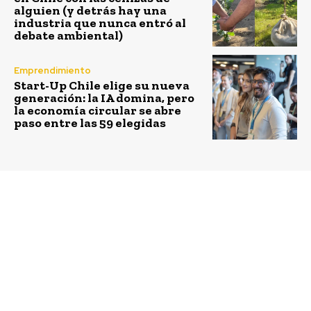
alguien (y detrás hay una
industria que nunca entró al
debate ambiental)
Emprendimiento
Start-Up Chile elige su nueva
generación: la IA domina, pero
la economía circular se abre
paso entre las 59 elegidas
Previous article
Next article
Engie Latam contribuye
Banca Ética-Doble
con USD2 millones a la
Impacto invita al
lucha contra el COVID-
webinar las
19 en Latinoamérica
organizaciones y
empresas para un
desarrollo sostenible