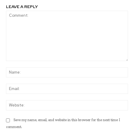
LEAVE A REPLY
Comment:
Na
Ema
Web
Save my name, email, and website in this browser for the next time I
comment.