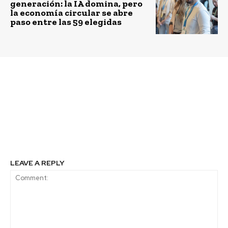
generación: la IA domina, pero
la economía circular se abre
paso entre las 59 elegidas
Previous article
Next article
Emprendedores
Abren postulaciones
curicanos reinventan
online al Fondo de
sus negocios a través de
Innovación para el
redes sociales
Desarrollo en barrio
Yungay
LEAVE A REPLY