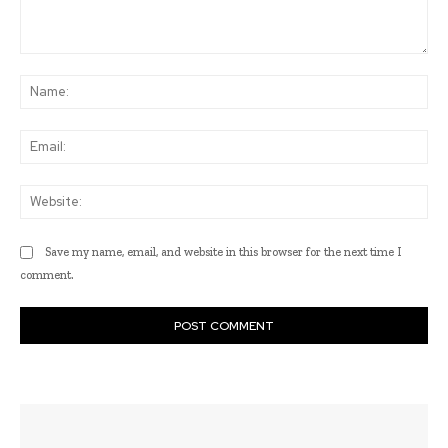
Comment:
Na
Ema
Web
Save my name, email, and website in this browser for the next time I
comment.