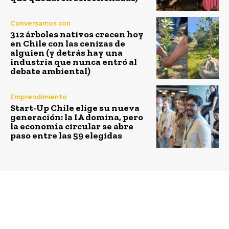
Conversamos con
312 árboles nativos crecen hoy
en Chile con las cenizas de
alguien (y detrás hay una
industria que nunca entró al
debate ambiental)
Emprendimiento
Start-Up Chile elige su nueva
generación: la IA domina, pero
la economía circular se abre
paso entre las 59 elegidas
Previous article
Next article
Ministerio del Medio
Medtronic sigue
Ambiente lanza plan de
aumentando la
apoyo público-privado
producción de