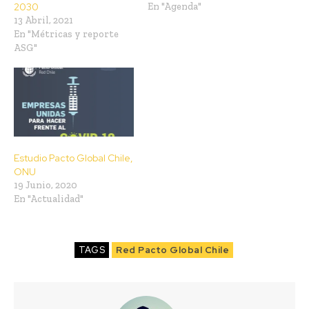
2030
En "Agenda"
13 Abril, 2021
En "Métricas y reporte
ASG"
Estudio Pacto Global Chile,
ONU
19 Junio, 2020
En "Actualidad"
TAGS
Red Pacto Global Chile