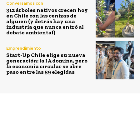
Conversamos con
312 árboles nativos crecen hoy
en Chile con las cenizas de
alguien (y detrás hay una
industria que nunca entró al
debate ambiental)
Emprendimiento
Start-Up Chile elige su nueva
generación: la IA domina, pero
la economía circular se abre
paso entre las 59 elegidas
Previous article
Next article
Educar para la equidad
Bárbara Hernández se
de género
convirtió en la primera
mujer en cruzar
nadando ruta inédita
del Canal Beagle