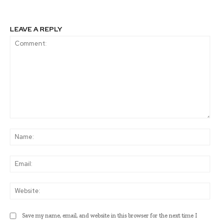
LEAVE A REPLY
Comment:
Na
Ema
Web
Save my name, email, and website in this browser for the next time I