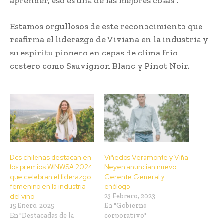
aprender, eso es una de las mejores cosas”.
Estamos orgullosos de este reconocimiento que
reafirma el liderazgo de Viviana en la industria y
su espíritu pionero en cepas de clima frío
costero como Sauvignon Blanc y Pinot Noir.
Dos chilenas destacan en
Viñedos Veramonte y Viña
los premios WINWSA 2024
Neyen anuncian nuevo
que celebran el liderazgo
Gerente General y
femenino en la industria
enólogo
del vino
23 Febrero, 2023
15 Enero, 2025
En "Gobierno
En "Destacadas de la
corporativo"