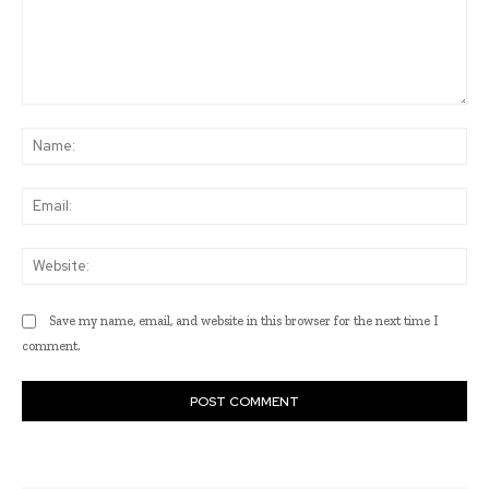
Comment:
Na
Ema
Web
Save my name, email, and website in this browser for the next time I
comment.