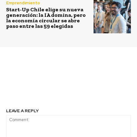
Emprendimiento
Start-Up Chile elige su nueva
generación: la IA domina, pero
la economía circular se abre
paso entre las 59 elegidas
Previous article
Next article
Si celebramos a las
Viviana Navarrete es la
mujeres todos los días,
única chilena
¿podremos desarrollar
reconocida como una
la innovación de forma
de las 13 enólogas más
más rápida?
importantes del mundo
LEAVE A REPLY