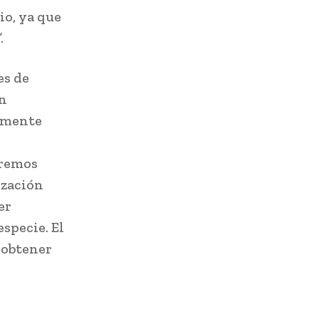
io, ya que
.
es de
án
camente
aremos
ización
er
especie. El
 obtener