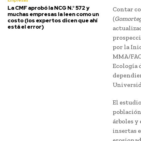
Empresas
La CMF aprobó la NCG N.° 572 y
Contar co
muchas empresas la leen como un
(
Gomorteg
costo (los expertos dicen que ahí
está el error)
actualiza
prospecci
por la In
MMA/FAO/G
Ecología d
dependien
Universid
El estudi
población
árboles y 
insertas 
erosionad