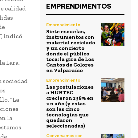
EMPRENDIMENTOS
e calidad
didas
Emprendimiento
de
Siete escuelas,
, indicó
instrumentos con
material reciclado
y un concierto
donde el público
toca: la gira de Los
la Lara,
Cantos de Colores
en Valparaíso
 sociedad
Emprendimiento
Las postulaciones
os
a HUBTEC
crecieron 138% en
lo. “La
un año (y estas
aciones
son las cinco
tecnologías que
en la
quedaron
seleccionadas)
 estamos
 de
Conversamos con