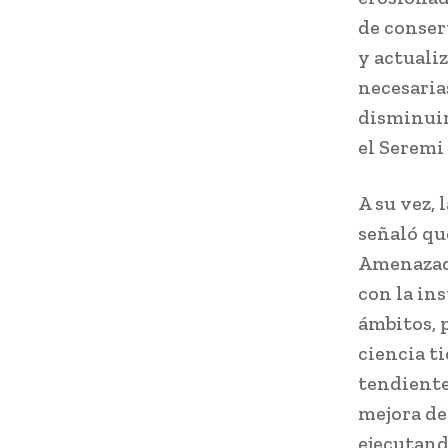
de conser
y actuali
necesarias
disminuir
el Seremi
A su vez, 
señaló qu
Amenazad
con la in
ámbitos, p
ciencia t
tendiente
mejora de
ejecutand