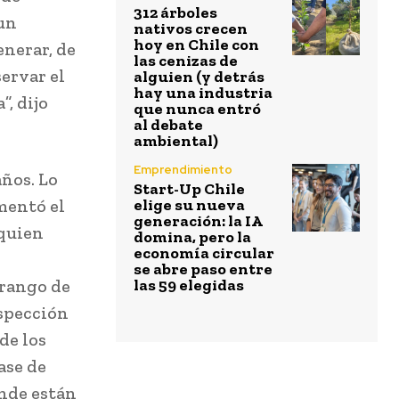
312 árboles
 un
nativos crecen
hoy en Chile con
nerar, de
las cenizas de
ervar el
alguien (y detrás
hay una industria
, dijo
que nunca entró
al debate
ambiental)
Emprendimiento
ños. Lo
Start-Up Chile
mentó el
elige su nueva
generación: la IA
 quien
domina, pero la
economía circular
se abre paso entre
 rango de
las 59 elegidas
ospección
de los
ase de
onde están