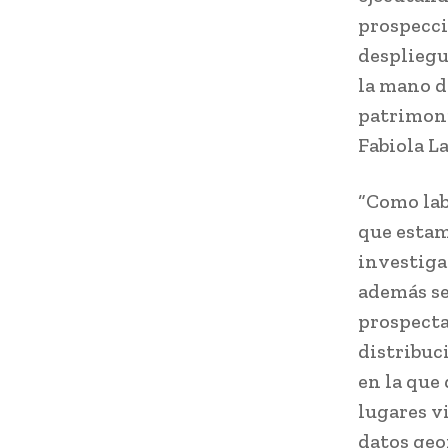
prospecci
despliegu
la mano d
patrimoni
Fabiola La
“Como lab
que estam
investiga
además se
prospecta
distribuc
en la que
lugares v
datos geo