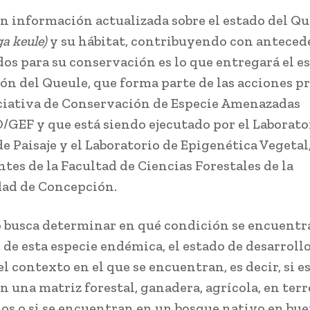
n información actualizada sobre el estado del Q
a keule)
y su hábitat, contribuyendo con anteced
dos para su conservación es lo que entregará el e
ón del Queule, que forma parte de las acciones p
iciativa de Conservación de Especie Amenazadas
EF y que está siendo ejecutado por el Laborato
e Paisaje y el Laboratorio de Epigenética Vegetal
tes de la Facultad de Ciencias Forestales de la
ad de Concepción.
o busca determinar en qué condición se encuentr
 de esta especie endémica, el estado de desarrollo
el contexto en el que se encuentran, es decir, si e
en una matriz forestal, ganadera, agrícola, en te
os o si se encuentran en un bosque nativo en bu