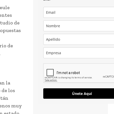
ueule
entes
studio de
ropuestas
rio de
,
an la
 de los
Únete Aquí
stán
rrenos muy
en estado