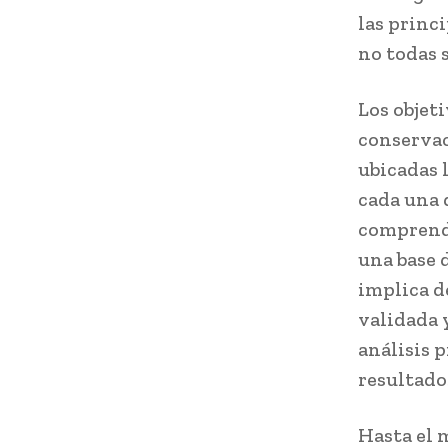
las princi
no todas 
Los objet
conservac
ubicadas 
cada una 
comprendi
una base 
implica d
validada y
análisis 
resultado
Hasta el 