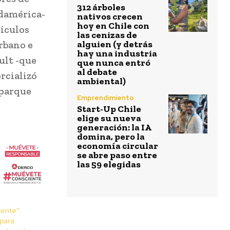
312 árboles
damérica-
nativos crecen
hoy en Chile con
ículos
las cenizas de
rbano e
alguien (y detrás
hay una industria
ult -que
que nunca entró
al debate
rcializó
ambiental)
 parque
Emprendimiento
Start-Up Chile
elige su nueva
generación: la IA
domina, pero la
economía circular
se abre paso entre
las 59 elegidas
ente”:
 para