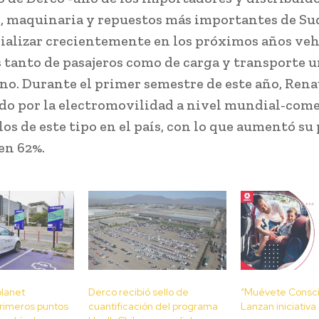
, maquinaria y repuestos más importantes de Su
ializar crecientemente en los próximos años veh
s tanto de pasajeros como de carga y transporte u
no. Durante el primer semestre de este año, Rena
do por la electromovilidad a nivel mundial-come
los de este tipo en el país, con lo que aumentó su
en 62%.
planet
Derco recibió sello de
“Muévete Consci
rimeros puntos
cuantificación del programa
Lanzan iniciativa