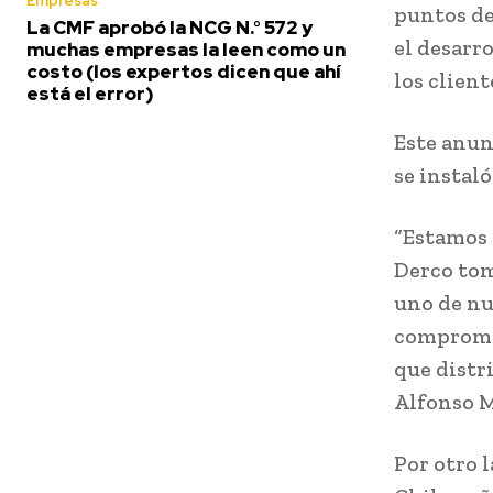
Empresas
puntos de
La CMF aprobó la NCG N.° 572 y
el desarro
muchas empresas la leen como un
costo (los expertos dicen que ahí
los client
está el error)
Este anun
se instal
“Estamos 
Derco tom
uno de nu
compromis
que distr
Alfonso M
Por otro 