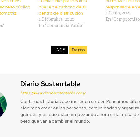
 vehículos
HuellaChile por medir la
promover una co
 acceso público
huella de carbono de su
responsable en e
utomotriz
centro de distribución
1 Junio, 2021
1 Diciembre, 2020
En "Compromiso 
os"
En "Conciencia Verde"
TAGS
Derco
Diario Sustentable
https://www.diariosustentable.com/
Contamos historias que merecen crecer. Pensamos difer
elegimos creer en las personas, comunidades y organizac
grandes y las que están empezando ahora en la mesa de 
pero que van a cambiar el mundo.