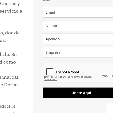
oCenter y
servicio a
co, donde
os.
hile. En
ad como
l
s marcas
de Derco,
Únete Aquí
e ENGIE