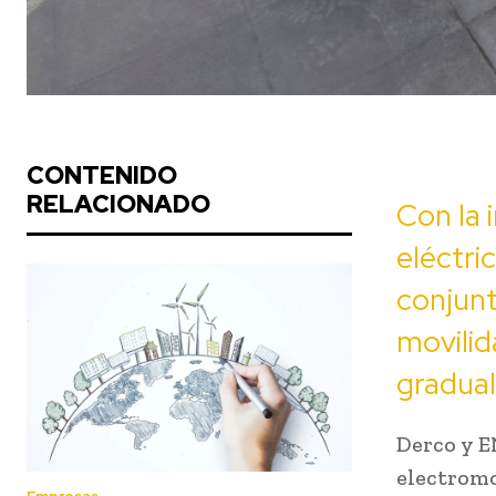
CONTENIDO
RELACIONADO
Con la 
eléctri
conjun
movilid
gradual
Derco y E
electromov