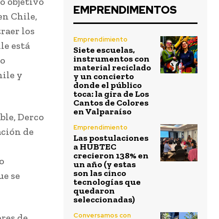
o objetivo
EMPRENDIMENTOS
en Chile,
raer los
Emprendimiento
le está
Siete escuelas,
instrumentos con
ro
material reciclado
ile y
y un concierto
donde el público
toca: la gira de Los
Cantos de Colores
en Valparaíso
ble, Derco
Emprendimiento
ación de
Las postulaciones
a HUBTEC
crecieron 138% en
o
un año (y estas
son las cinco
ue se
tecnologías que
quedaron
seleccionadas)
Conversamos con
ores de