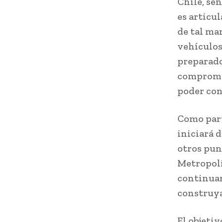
Chile, se
es articu
de tal ma
vehículos
preparado
compromis
poder con
Como part
iniciará 
otros pun
Metropoli
continuar
construyan
El objeti