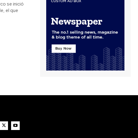
co se inició
e, el que