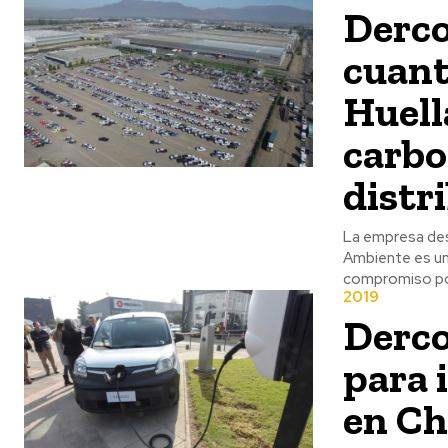
Derco
cuant
Huell
carbo
distr
La empresa des
Ambiente es un 
compromiso por
2019
Derco
para 
en Ch