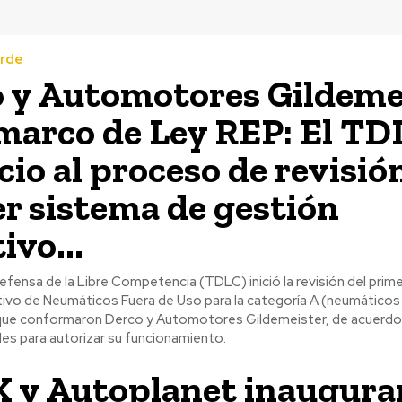
erde
 y Automotores Gildeme
 marco de Ley REP: El TD
cio al proceso de revisió
r sistema de gestión
ivo...
Defensa de la Libre Competencia (TDLC) inició la revisión del prim
ivo de Neumáticos Fuera de Uso para la categoría A (neumáticos 
que conformaron Derco y Automotores Gildemeister, de acuerdo 
les para autorizar su funcionamiento.
X y Autoplanet inaugura