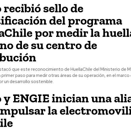
 recibió sello de
ificación del programa
aChile por medir la huell
no de su centro de
ibución
tacó que este reconocimiento de HuellaChile del Ministerio de 
primer paso para medir otras áreas de su operación, en el marco 
 un desarrollo sostenible.
 y ENGIE inician una ali
impulsar la electromovil
ile