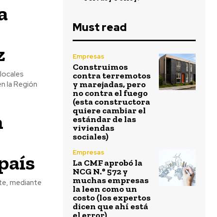
a
Must read
z
Empresas
Construimos
 locales
contra terremotos
y marejadas, pero
n la Región
no contra el fuego
(esta constructora
quiere cambiar el
n
estándar de las
viviendas
sociales)
Empresas
país
La CMF aprobó la
NCG N.° 572 y
muchas empresas
nte, mediante
la leen como un
costo (los expertos
dicen que ahí está
el error)