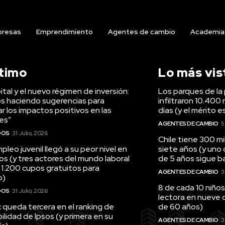
resas
Emprendimiento
Agentes de cambio
Academia
ltimo
Lo más vis
tal y el nuevo régimen de inversión:
Los parques de la 
s haciendo sugerencias para
infiltraron 10.400 
r los impactos positivos en las
días (y el mérito e
es”
AGENTES DE CAMBIO
5
DOS
31 Julio, 2026
Chile tiene 300 m
pleo juvenil llegó a su peor nivel en
siete años (y uno
os (y tres actores del mundo laboral
de 5 años sigue baj
 1.200 cupos gratuitos para
AGENTES DE CAMBIO
3
o)
8 de cada 10 niños
DOS
31 Julio, 2026
lectora en nueve 
queda tercera en el ranking de
de 60 años)
ilidad de Ipsos (y primera en su
AGENTES DE CAMBIO
3