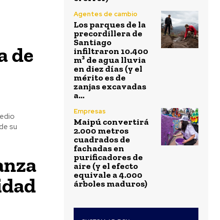
Agentes de cambio
Los parques de la
precordillera de
Santiago
a de
infiltraron 10.400
m³ de agua lluvia
en diez días (y el
mérito es de
zanjas excavadas
a...
Empresas
Medio
Maipú convertirá
de su
2.000 metros
cuadrados de
fachadas en
purificadores de
anza
aire (y el efecto
equivale a 4.000
idad
árboles maduros)