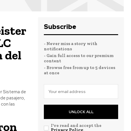
Subscribe
ister
LC
- Never miss a story with
notifications
n del
- Gain full access to our premium
content
- Browse free from up to 5 devices
at once
er Sistema de
de pasajero,
con las
UNLOCK ALL
ron
I've read and accept the
Privacy Policy
.