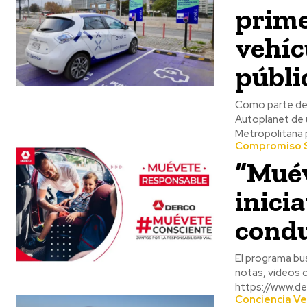
prime
vehíc
públi
Como parte de u
Autoplanet de 
Metropolitana p
Compromiso S
“Muév
inici
condu
El programa bus
notas, videos o
https://www.d
Conciencia V