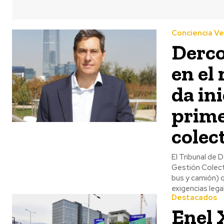
Conciencia V
Derco
en el
da ini
prime
colect
El Tribunal de 
Gestión Colect
bus y camión) 
exigencias lega
Destacados
Enel 