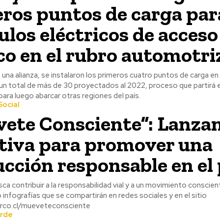
ros puntos de carga par
ulos eléctricos de acceso
co en el rubro automotri
na alianza, se instalaron los primeros cuatro puntos de carga en
un total de más de 30 proyectados al 2022, proceso que partirá e
ara luego abarcar otras regiones del país.
ocial
ete Consciente”: Lanza
ativa para promover una
cción responsable en el 
ca contribuir a la responsabilidad vial y a un movimiento conscie
 infografías que se compartirán en redes sociales y en el sitio
erco.cl/mueveteconsciente
erde