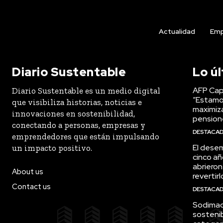
Actualidad
Emp
Diario Sustentable
Lo ú
AFP Capi
Diario Sustentable es un medio digital
“Estamo
que visibiliza historias, noticias e
maximiza
innovaciones en sostenibilidad,
pension
conectando a personas, empresas y
DESTACA
emprendedores que están impulsando
El desem
un impacto positivo.
cinco añ
abrieron
About us
revertirl
Contact us
DESTACA
Sodimac 
sostenib