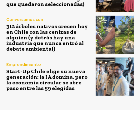
que quedaron seleccionadas)
Conversamos con
312 árboles nativos crecen hoy
en Chile con las cenizas de
alguien (y detrás hay una
industria que nunca entró al
debate ambiental)
Emprendimiento
Start-Up Chile elige su nueva
generación: la IA domina, pero
la economía circular se abre
paso entre las 59 elegidas
Previous article
Next article
Fundación recluta
Run For The Oceans: La
donantes de células
meta más importante es