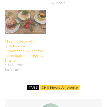
En "2016"
Chilenos desarrollan
prototipos de
“Smartfoods”: Nuggets y
albóndigas de cochayuyo
& huiro
4 Abril, 2018
En "2018"
TAGS
ONU Medio Ambiente