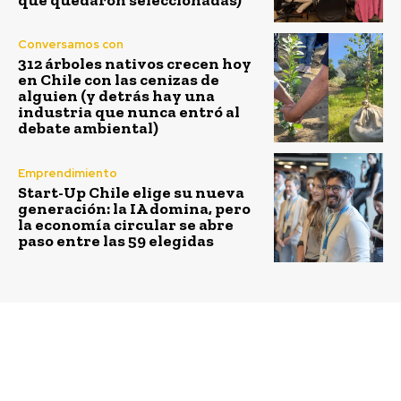
Conversamos con
312 árboles nativos crecen hoy
en Chile con las cenizas de
alguien (y detrás hay una
industria que nunca entró al
debate ambiental)
Emprendimiento
Start-Up Chile elige su nueva
generación: la IA domina, pero
la economía circular se abre
paso entre las 59 elegidas
Previous article
Next article
Una tarea pendiente:
La biomasa: residuos de
democratizar la
la agricultura o de la