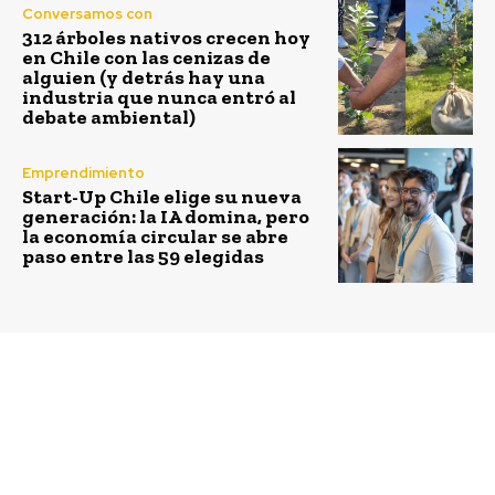
Conversamos con
312 árboles nativos crecen hoy
en Chile con las cenizas de
alguien (y detrás hay una
industria que nunca entró al
debate ambiental)
Emprendimiento
Start-Up Chile elige su nueva
generación: la IA domina, pero
la economía circular se abre
paso entre las 59 elegidas
Previous article
Next article
Sodexo logra 10
Modelo de Gestión
millones de horas sin
Inclusiva de Residuos
accidentes en minera
(GIR) clave en Rally
Los Pelambres
Chile 2019