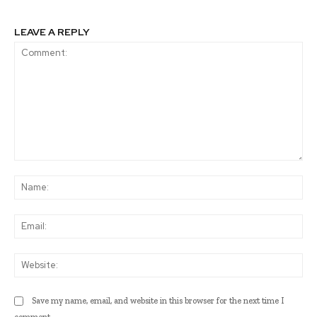
LEAVE A REPLY
Comment:
Na
Ema
Web
Save my name, email, and website in this browser for the next time I
comment.