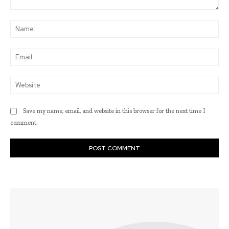
Comment:
Na
Ema
Web
Save my name, email, and website in this browser for the next time I
comment.