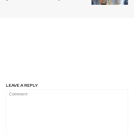
Previous article
Next article
Academia de formación
Día de la Merluza
de Agentes de Cambio
Chilena se celebró con
en Consumo
positivo balance de
Sustentable abre
cumplimiento de su
postulaciones en
veda
Santiago
LEAVE A REPLY