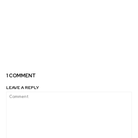
Previous article
Next article
Tuit viral motiva a
Los desafíos del nuevo
personas en EE.UU a
Ministerio de Ciencia y
donar veintiocho
Tecnología
millones de millas de
sus programas de
viajero frecuente para
reunificar a familias de
migrantes
1 COMMENT
LEAVE A REPLY