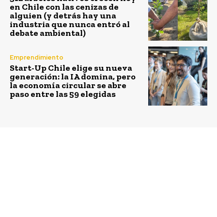
en Chile con las cenizas de
alguien (y detrás hay una
industria que nunca entró al
debate ambiental)
Emprendimiento
Start-Up Chile elige su nueva
generación: la IA domina, pero
la economía circular se abre
paso entre las 59 elegidas
Previous article
Next article
Empresa de vino
Gran Vendimia del
orgánico traza modelo
Maule en Ñuñoa, busca
100% sustentable desde
potenciar la oferta
su fabricación hasta la
turística de la región
entrega en domicilios