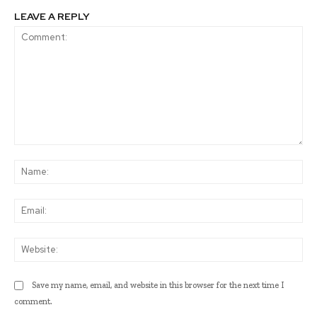
LEAVE A REPLY
Comment:
Na
Ema
Web
Save my name, email, and website in this browser for the next time I
comment.