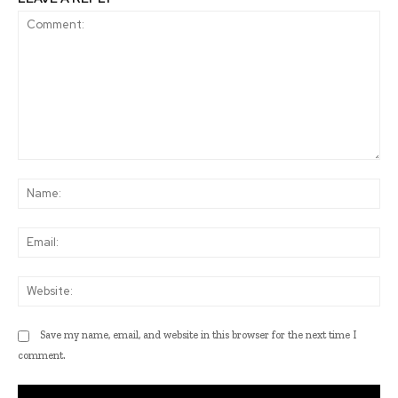
Comment:
Na
Ema
Web
Save my name, email, and website in this browser for the next time I
comment.