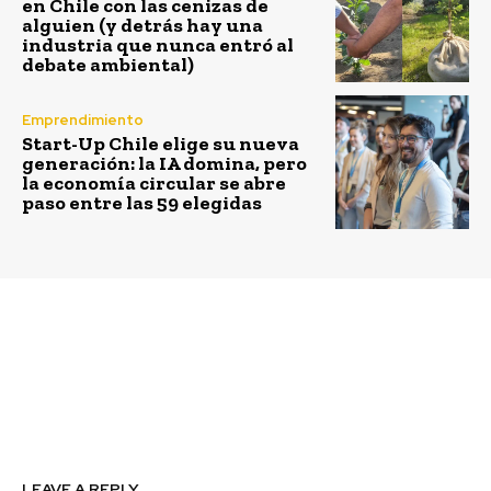
en Chile con las cenizas de
alguien (y detrás hay una
industria que nunca entró al
debate ambiental)
Emprendimiento
Start-Up Chile elige su nueva
generación: la IA domina, pero
la economía circular se abre
paso entre las 59 elegidas
Previous article
Next article
Tres formas en que la
Estudiantes de Limache
tecnología está
contarán con huertas
cambiando la forma de
orgánicas
aprender
LEAVE A REPLY