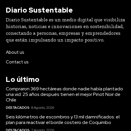
conectando a personas, empresas y emprendedores
que están impulsando un impacto positivo.
About us
Contact us
Lo último
Compraron 369 hectáreas donde nadie había plantado
una vid: 25 años después tienen el mejor Pinot Noir de
Chile
DESTACADOS
8 Agosto, 2026
Seis kilómetros de escombros y 13 mil damnificados: el
plan para reactivar el borde costero de Coquimbo
DESTACADOS
7 Agosto, 2026
AFP Capital y el nuevo régimen de inversión: “Estamos
haciendo sugerencias para maximizar los impactos
positivos en las pensiones”
DESTACADOS
31 Julio, 2026