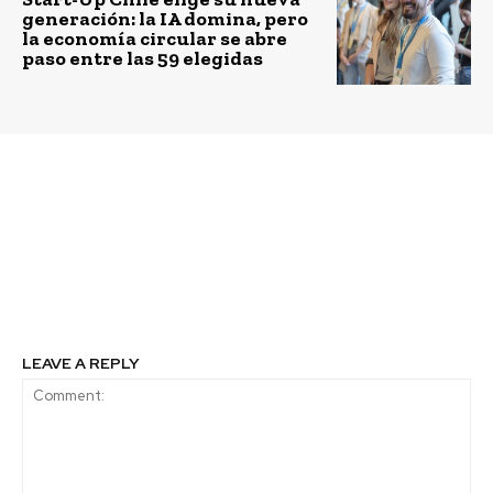
generación: la IA domina, pero
la economía circular se abre
paso entre las 59 elegidas
Previous article
Next article
50 familias de San
Schneider Electric es
Antonio son
incluida en el índice
beneficiadas con
Bloomberg Gender-
proyecto de reciclaje y
Equality de 2018
separación de la basura
LEAVE A REPLY