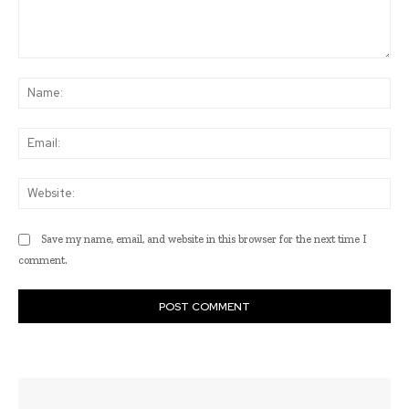
Comment:
Na
Ema
Web
Save my name, email, and website in this browser for the next time I
comment.