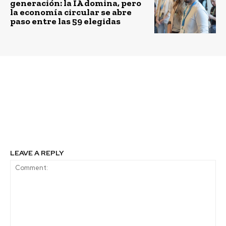
generación: la IA domina, pero
la economía circular se abre
paso entre las 59 elegidas
Previous article
Next article
Plazo de pago promedio
Unilever es reconocido
a las Pymes disminuyó
por la producción de
en 7 días durante 2017
detergentes más
sustentables
LEAVE A REPLY