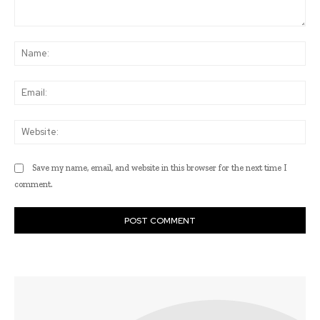
Comment:
Na
Ema
Web
Save my name, email, and website in this browser for the next time I
comment.