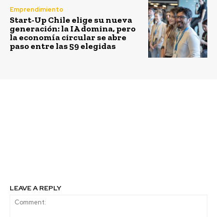
Emprendimiento
Start-Up Chile elige su nueva
generación: la IA domina, pero
la economía circular se abre
paso entre las 59 elegidas
Previous article
Next article
Ministerio del Medio
Ecotaxis vuelven a
Ambiente celebra el Día
Valparaíso y ahora con
Mundial de los
WIFI gratuito
Humedales con muestra
gráfica en puente Pedro
de Valdivia
LEAVE A REPLY