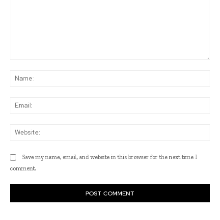
Comment:
Na
Ema
Web
Save my name, email, and website in this browser for the next time I
comment.