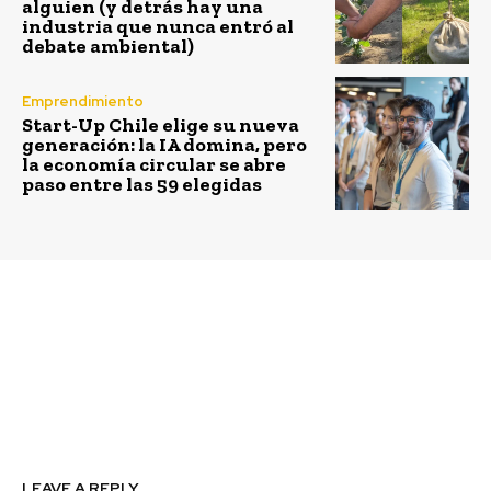
alguien (y detrás hay una
industria que nunca entró al
debate ambiental)
Emprendimiento
Start-Up Chile elige su nueva
generación: la IA domina, pero
la economía circular se abre
paso entre las 59 elegidas
Previous article
Next article
Everis Chile lanzó su
50 familias de San
Política de Inclusión y
Antonio son
Gestión de Diversidad
beneficiadas con
proyecto de reciclaje y
separación de la basura
LEAVE A REPLY