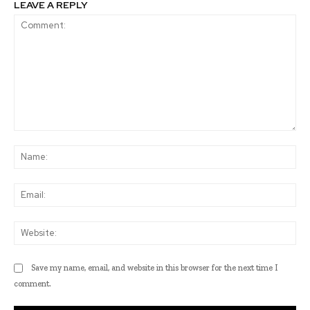
LEAVE A REPLY
Comment:
Na
Ema
Web
Save my name, email, and website in this browser for the next time I
comment.