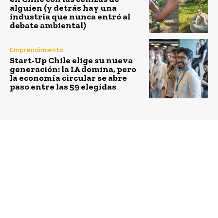
alguien (y detrás hay una
industria que nunca entró al
debate ambiental)
Emprendimiento
Start-Up Chile elige su nueva
generación: la IA domina, pero
la economía circular se abre
paso entre las 59 elegidas
Previous article
Next article
Estudiante de San
Un consumidor
Fernando gana Beca
inteligente se endeuda
PSU Banco de Chile
responsablemente. Por
Guillermo Figueroa –
Chiledeudas