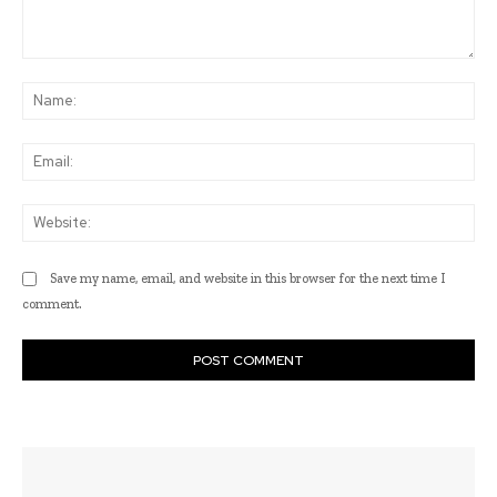
Comment:
Na
Ema
Web
Save my name, email, and website in this browser for the next time I
comment.