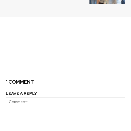
Previous article
Next article
Otorgan Becas para
Maqui: el
Diplomado en
superalimento chileno
Innovación a
que conquista la
encargados de fomento
industria alimentaria
municipal de la región
del Biobío y Ñuble
1 COMMENT
LEAVE A REPLY