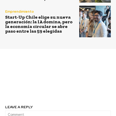
Emprendimiento
Start-Up Chile elige su nueva
generación: la IA domina, pero
la economía circular se abre
paso entre las 59 elegidas
Previous article
Next article
Inusual
Unilever junto a
desprendimiento de
Desafío Levantemos
glaciar en la Patagonia
Chile implementan
chilena
programas sociales en
la primera Villa
Sustentable de Chile
LEAVE A REPLY