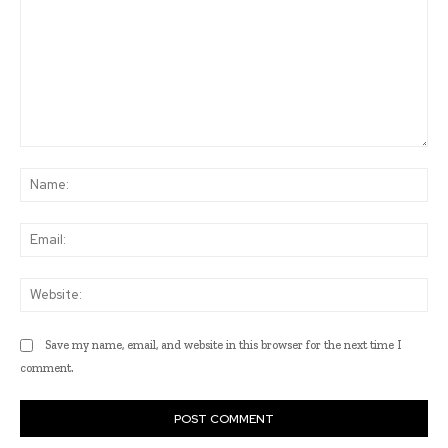
Comment:
Na
Ema
Web
Save my name, email, and website in this browser for the next time I
comment.