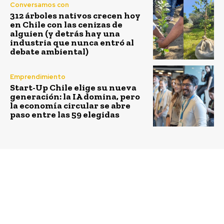
Conversamos con
312 árboles nativos crecen hoy
en Chile con las cenizas de
alguien (y detrás hay una
industria que nunca entró al
debate ambiental)
Emprendimiento
Start-Up Chile elige su nueva
generación: la IA domina, pero
la economía circular se abre
paso entre las 59 elegidas
Previous article
Next article
Centro de
Atención empresas del
Sostenibilidad
sector agroalimentario:
Empresarial de la
dictan cursos para
Escuela de Negocios
implementar con éxito
UAI lanza guía sobre
proyectos energéticos