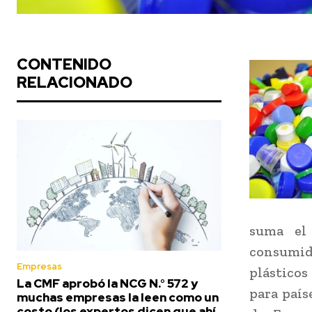
CONTENIDO
RELACIONADO
suma el 
consumi
Empresas
plásticos
La CMF aprobó la NCG N.° 572 y
para país
muchas empresas la leen como un
costo (los expertos dicen que ahí