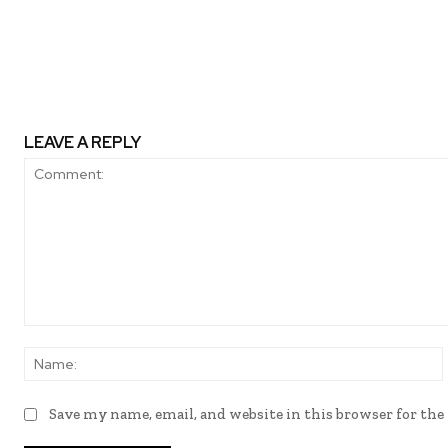
impacto. Por Maria Sureda @m
@ESADEisocial
LEAVE A REPLY
Comment:
Save my name, email, and website in this browser for th