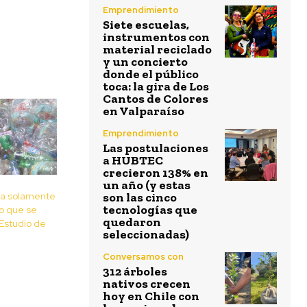
Emprendimiento
Siete escuelas,
instrumentos con
material reciclado
y un concierto
donde el público
toca: la gira de Los
Cantos de Colores
en Valparaíso
Emprendimiento
Las postulaciones
a HUBTEC
crecieron 138% en
un año (y estas
cla solamente
son las cinco
tecnologías que
co que se
quedaron
Estudio de
seleccionadas)
Conversamos con
312 árboles
nativos crecen
hoy en Chile con