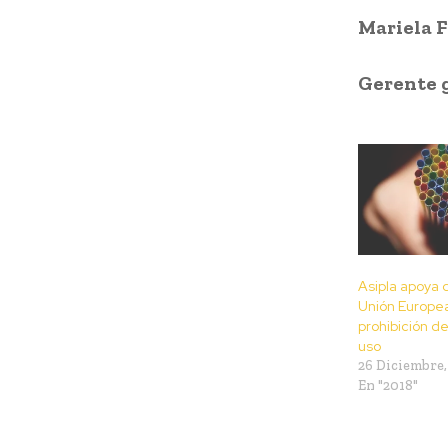
Mariela 
Gerente g
Asipla apoya 
Unión Europe
prohibición de
uso
26 Diciembre,
En "2018"