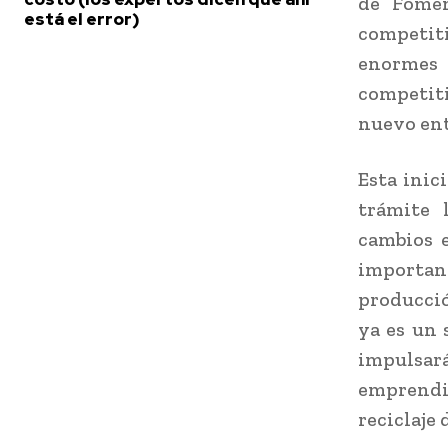
de Fomen
está el error)
competiti
enormes 
competiti
nuevo ent
Esta inic
trámite 
cambios e
importan
producció
ya es un 
impulsar
emprendi
reciclaje 