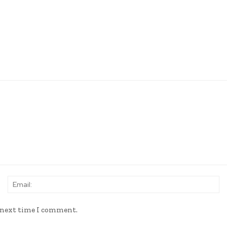
ariasuva de
un día. 
Name:
Em
e next time I comment.