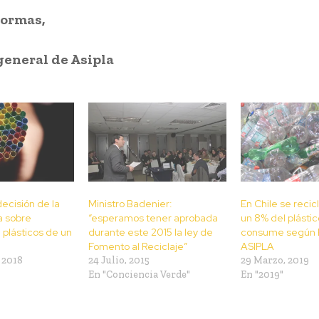
Formas,
eneral de Asipla
decisión de la
Ministro Badenier:
En Chile se reci
a sobre
“esperamos tener aprobada
un 8% del plásti
 plásticos de un
durante este 2015 la ley de
consume según 
Fomento al Reciclaje”
ASIPLA
 2018
24 Julio, 2015
29 Marzo, 2019
En "Conciencia Verde"
En "2019"