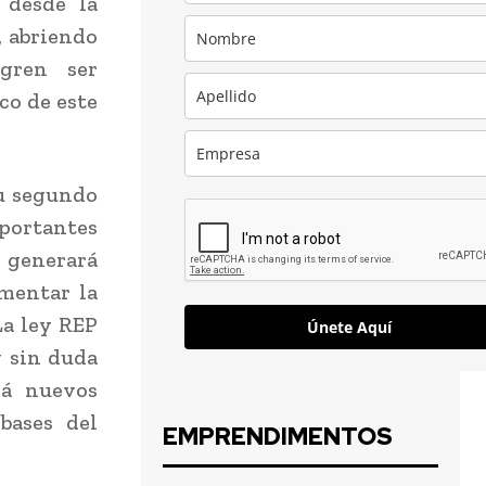
 desde la
, abriendo
ogren ser
co de este
su segundo
portantes
y generará
mentar la
La ley REP
Únete Aquí
y sin duda
rá nuevos
bases del
EMPRENDIMENTOS