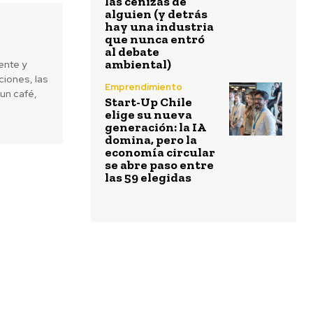
las cenizas de
alguien (y detrás
hay una industria
que nunca entró
al debate
ambiental)
ente y
iones, las
Emprendimiento
un café,
Start-Up Chile
elige su nueva
generación: la IA
domina, pero la
economía circular
se abre paso entre
las 59 elegidas
Next article
podrás comprar nada durante todo