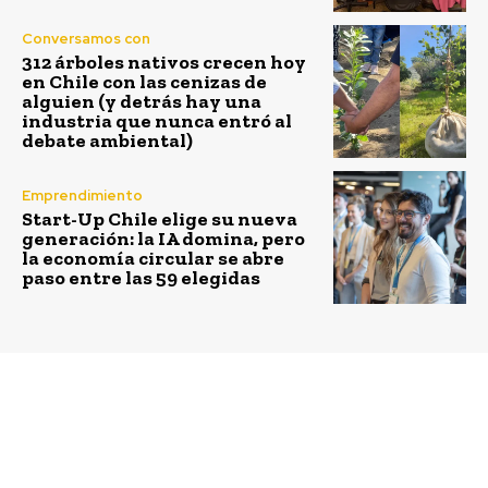
Conversamos con
312 árboles nativos crecen hoy
en Chile con las cenizas de
alguien (y detrás hay una
industria que nunca entró al
debate ambiental)
Emprendimiento
Start-Up Chile elige su nueva
generación: la IA domina, pero
la economía circular se abre
paso entre las 59 elegidas
Previous article
Next article
Mesa Minera de Género
Entregan eco-muebles a
abordó inclusión de
25 familias de
mujeres al sector
Valparaíso afectadas