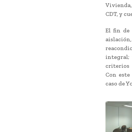
Vivienda,
CDT, y cu
El fin de
aislac
reacondi
integral;
criterios
Con este 
caso de Y