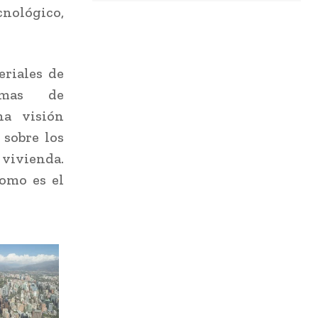
cnológico,
eriales de
emas de
na visión
 sobre los
 vivienda.
como es el