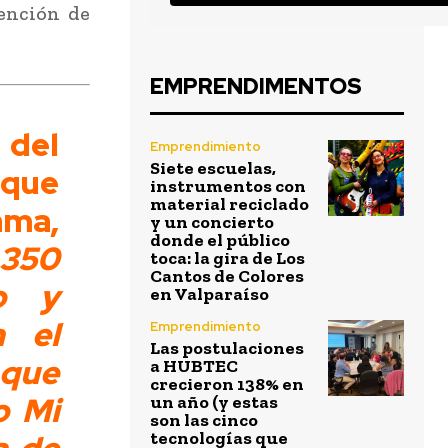
tención de
EMPRENDIMENTOS
del
Emprendimiento
Siete escuelas,
 que
instrumentos con
material reciclado
ma,
y un concierto
donde el público
 350
toca: la gira de Los
Cantos de Colores
o y
en Valparaíso
n el
Emprendimiento
Las postulaciones
que
a HUBTEC
crecieron 138% en
o Mi
un año (y estas
son las cinco
tecnologías que