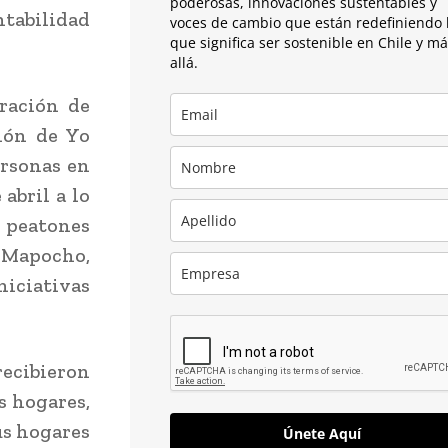
poderosas, innovaciones sustentables y
ntabilidad
voces de cambio que están redefiniendo 
que significa ser sostenible en Chile y m
allá.
ración de
sión de Yo
ersonas en
abril a lo
y peatones
 Mapocho,
iciativas
ecibieron
s hogares,
us hogares
Únete Aquí