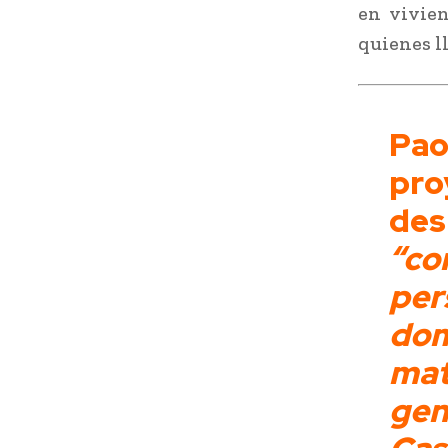
en vivien
quienes l
Pa
pro
de
“co
pe
dom
ma
gen