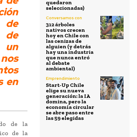
a de
quedaron
seleccionadas)
ión
Conversamos con
a de
312 árboles
nativos crecen
s de
hoy en Chile con
las cenizas de
 un
alguien (y detrás
hay una industria
 nos
que nunca entró
al debate
ntos
ambiental)
s en
Emprendimiento
Start-Up Chile
elige su nueva
generación: la IA
domina, pero la
economía circular
se abre paso entre
las 59 elegidas
do de la
ico de la