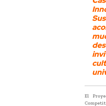
Cas
In
Sus
aco
mu
des
inv
cul
uni
El Proy
Competit