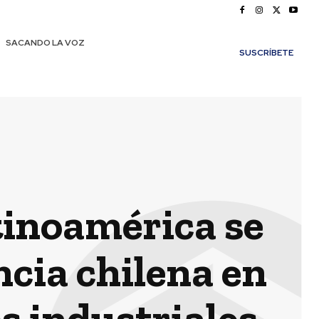
SACANDO LA VOZ
SUSCRÍBETE
tinoamérica se
ncia chilena en
s industriales