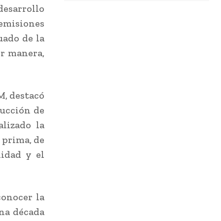
sarrollo
 emisiones
uado de la
or manera,
M, destacó
ducción de
lizado la
 prima, de
idad y el
conocer la
na década