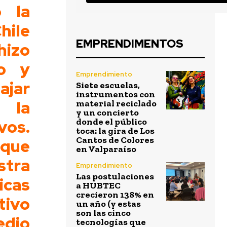
ó la
hile
EMPRENDIMENTOS
hizo
co y
Emprendimiento
ar
Siete escuelas,
instrumentos con
 la
material reciclado
y un concierto
vos.
donde el público
toca: la gira de Los
Cantos de Colores
 que
en Valparaíso
tra
Emprendimiento
Las postulaciones
icas
a HUBTEC
crecieron 138% en
tivo
un año (y estas
son las cinco
edio
tecnologías que