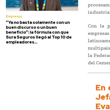
procesam
industria
Empresas
“Ya no basta solamente con un
Con la p
buen discurso o un buen
beneficio”: la fórmula con que
empresa
Sura Seguros llegó al Top 10 de
latinoame
empleadores...
multipaís
la Federa
del Cemen
En 
Jef
Eva