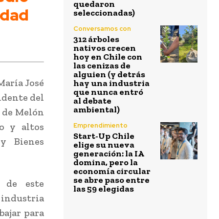
quedaron
idad
seleccionadas)
Conversamos con
312 árboles
nativos crecen
hoy en Chile con
las cenizas de
alguien (y detrás
María José
hay una industria
que nunca entró
idente del
al debate
ambiental)
l de Melón
o y altos
Emprendimiento
Start-Up Chile
 y Bienes
elige su nueva
generación: la IA
domina, pero la
economía circular
se abre paso entre
a de este
las 59 elegidas
 industria
bajar para