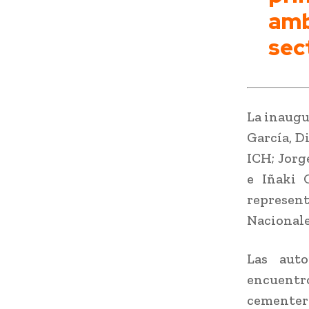
amb
sect
La inaugu
García, D
ICH; Jorg
e Iñaki 
represen
Nacionale
Las auto
encuentro
cementera