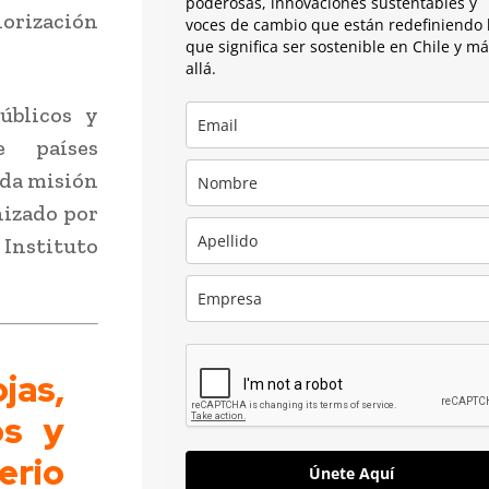
poderosas, innovaciones sustentables y
orización
voces de cambio que están redefiniendo 
que significa ser sostenible en Chile y m
allá.
úblicos y
e países
nda misión
nizado por
 Instituto
jas,
os y
erio
Únete Aquí