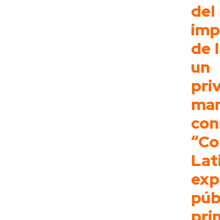
del
imp
de 
un 
p
ma
con
“Co
La
exp
púb
pri