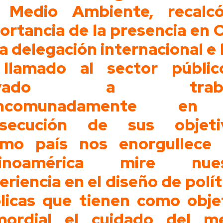
 Medio Ambiente, recalc
ortancia de la presencia en C
la delegación internacional e 
llamado al sector públi
rivado a trabaj
ncomunadamente en
secución de sus objeti
mo país nos enorgullece
tinoamérica mire nues
eriencia en el diseño de polít
licas que tienen como obje
mordial el cuidado del m