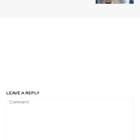
Previous article
Next article
14 empresas e
Ministerio del Trabajo
instituciones
y ACHS entregan
recibieron Sello
consejos de prevención
Propyme que certifica
para trabajadores
pago oportuno a
expuestos a rayos UV
proveedores de menor
tamaño
LEAVE A REPLY