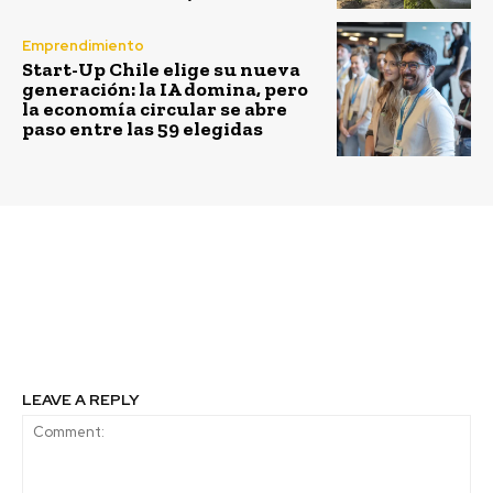
Emprendimiento
Start-Up Chile elige su nueva
generación: la IA domina, pero
la economía circular se abre
paso entre las 59 elegidas
Previous article
Next article
Energías renovables:
Fina moda hecha de
Chile es uno de los
bolsas de plástico
países más atractivos
usadas
LEAVE A REPLY