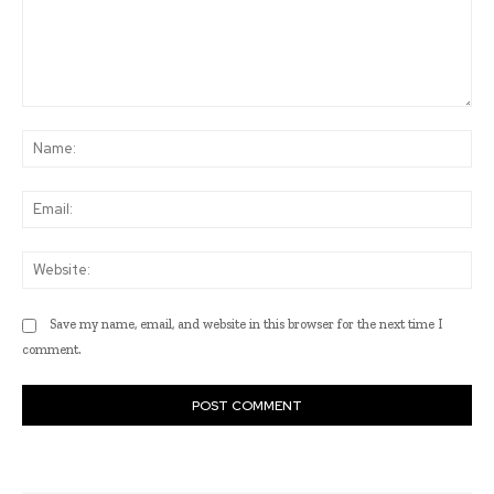
Comment:
Na
Ema
Web
Save my name, email, and website in this browser for the next time I
comment.