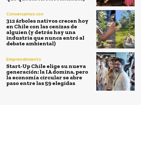
Conversamos con
312 árboles nativos crecen hoy
en Chile con las cenizas de
alguien (y detrás hay una
industria que nunca entró al
debate ambiental)
Emprendimiento
Start-Up Chile elige su nueva
generación: la IA domina, pero
la economía circular se abre
paso entre las 59 elegidas
Previous article
Next article
4 formas en las que las
ChileGlobal Angels y
Smart Cities cambiarán
BCI potencian el
nuestras vidas
emprendimiento