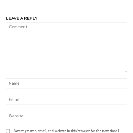
LEAVE A REPLY
Comment:
Na
Ema
Web
Save my name, email, and website in this browser for the next time I