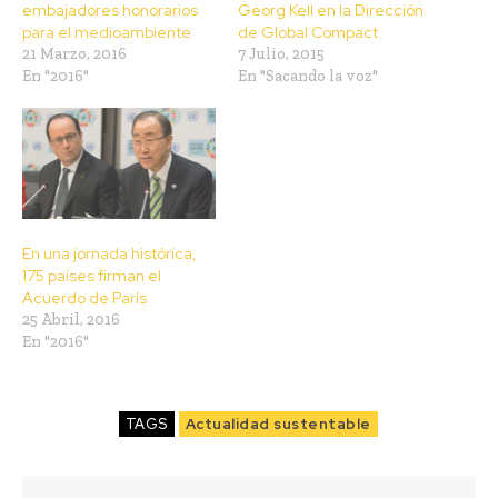
embajadores honorarios
Georg Kell en la Dirección
para el medioambiente
de Global Compact
21 Marzo, 2016
7 Julio, 2015
En "2016"
En "Sacando la voz"
En una jornada histórica,
175 países firman el
Acuerdo de París
25 Abril, 2016
En "2016"
TAGS
Actualidad sustentable