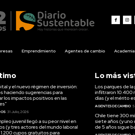
resas
Emprendimiento
Agentes de cambio
Academia
ltimo
Lo más vis
tal y el nuevo régimen de inversión:
Los parques de la 
s haciendo sugerencias para
infiltraron 10.400 
r los impactos positivos en las
días (y el mérito e
es”
AGENTES DE CAMBIO
5
DOS
31 Julio, 2026
Chile tiene 300 m
pleo juvenil llegó a su peor nivel en
siete años (y uno
os (y tres actores del mundo laboral
de 5 años sigue baj
 1.200 cupos gratuitos para