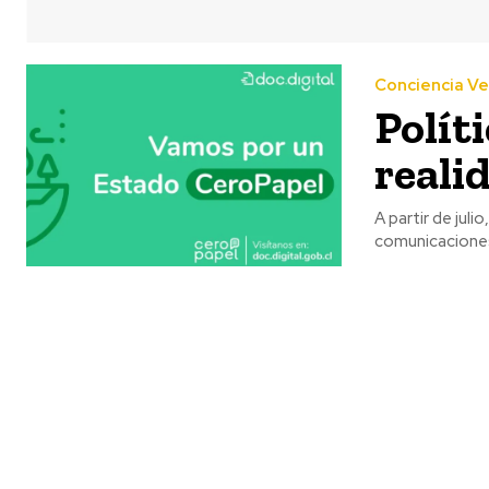
Conciencia V
Polít
reali
A partir de juli
comunicaciones 