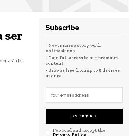
Subscribe
 ser
- Never miss a story with
notifications
- Gain full access to our premium
ramitarán las
content
- Browse free from up to 5 devices
at once
UNLOCK ALL
I've read and accept the
Privacy Policy
.