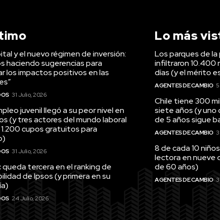
ltimo
Lo más vis
tal y el nuevo régimen de inversión:
Los parques de la 
s haciendo sugerencias para
infiltraron 10.400 
r los impactos positivos en las
días (y el mérito e
es”
AGENTES DE CAMBIO
5
DOS
31 Julio, 2026
Chile tiene 300 m
pleo juvenil llegó a su peor nivel en
siete años (y uno
os (y tres actores del mundo laboral
de 5 años sigue baj
 1.200 cupos gratuitos para
AGENTES DE CAMBIO
3
o)
8 de cada 10 niños
DOS
31 Julio, 2026
lectora en nueve 
queda tercera en el ranking de
de 60 años)
ilidad de Ipsos (y primera en su
AGENTES DE CAMBIO
3
ía)
DOS
24 Julio, 2026