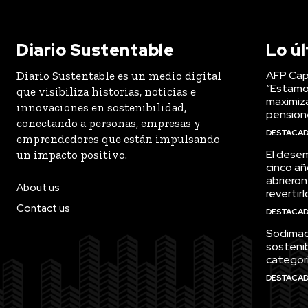
Diario Sustentable
Lo ú
AFP Capi
Diario Sustentable es un medio digital
“Estamo
que visibiliza historias, noticias e
maximiza
innovaciones en sostenibilidad,
pension
conectando a personas, empresas y
DESTACA
emprendedores que están impulsando
El desem
un impacto positivo.
cinco añ
abrieron
About us
revertirl
Contact us
DESTACA
Sodimac 
sostenib
categor
DESTACA