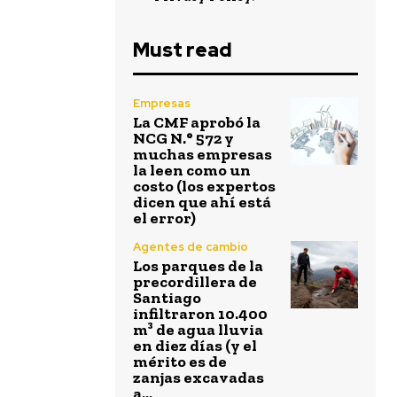
Must read
Empresas
La CMF aprobó la
NCG N.° 572 y
muchas empresas
la leen como un
costo (los expertos
dicen que ahí está
el error)
Agentes de cambio
Los parques de la
precordillera de
Santiago
infiltraron 10.400
m³ de agua lluvia
en diez días (y el
mérito es de
zanjas excavadas
a...