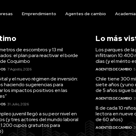
resas
Emprendimiento
Agentes de cambio
Academia
ltimo
Lo más vis
ómetros de escombros y 13 mil
Los parques de la 
ados: el plan para reactivar el borde
infiltraron 10.400 
 de Coquimbo
días (y el mérito e
DOS
7 Agosto, 2026
AGENTES DE CAMBIO
5
tal y el nuevo régimen de inversión:
Chile tiene 300 m
s haciendo sugerencias para
siete años (y uno
r los impactos positivos en las
de 5 años sigue baj
es”
AGENTES DE CAMBIO
3
DOS
31 Julio, 2026
8 de cada 10 niños
pleo juvenil llegó a su peor nivel en
lectora en nueve 
os (y tres actores del mundo laboral
de 60 años)
 1.200 cupos gratuitos para
AGENTES DE CAMBIO
3
o)