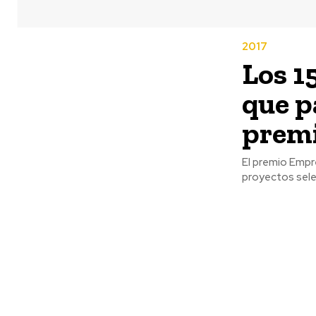
2017
Los 1
que pa
premi
El premio Empre
proyectos selec