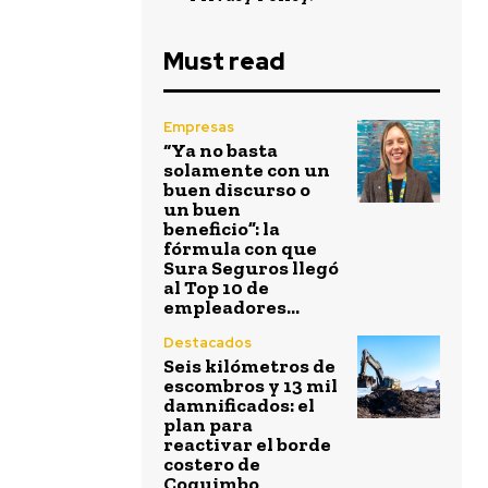
Must read
Empresas
“Ya no basta
solamente con un
buen discurso o
un buen
beneficio”: la
fórmula con que
Sura Seguros llegó
al Top 10 de
empleadores...
Destacados
Seis kilómetros de
escombros y 13 mil
damnificados: el
plan para
reactivar el borde
costero de
Coquimbo