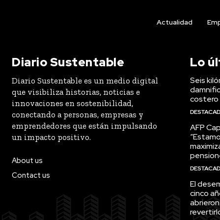
Actualidad
Emp
Diario Sustentable
Lo ú
Seis kil
Diario Sustentable es un medio digital
damnific
que visibiliza historias, noticias e
costero
innovaciones en sostenibilidad,
DESTACA
conectando a personas, empresas y
emprendedores que están impulsando
AFP Capi
“Estamo
un impacto positivo.
maximiza
pension
About us
DESTACA
Contact us
El desem
cinco añ
abrieron
revertirl