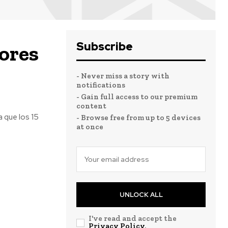
Subscribe
ores
- Never miss a story with
notifications
- Gain full access to our premium
content
 que los 15
- Browse free from up to 5 devices
at once
UNLOCK ALL
I've read and accept the
Privacy Policy
.