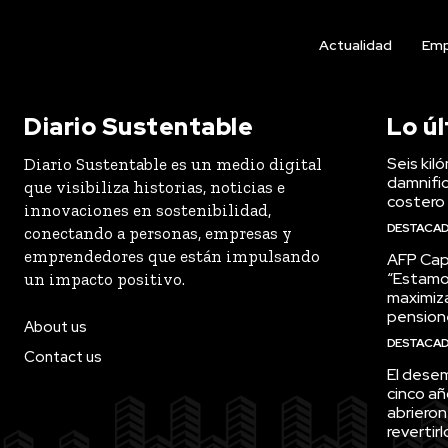
Actualidad
Emp
Diario Sustentable
Lo ú
Seis kil
Diario Sustentable es un medio digital
damnific
que visibiliza historias, noticias e
costero
innovaciones en sostenibilidad,
DESTACA
conectando a personas, empresas y
emprendedores que están impulsando
AFP Capi
“Estamo
un impacto positivo.
maximiza
pension
About us
DESTACA
Contact us
El desem
cinco añ
abrieron
revertirl