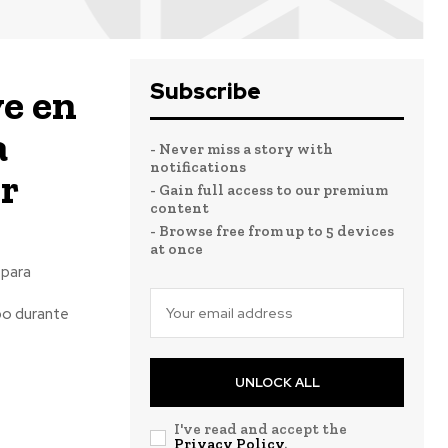
Subscribe
e en
a
- Never miss a story with
notifications
r
- Gain full access to our premium
content
- Browse free from up to 5 devices
at once
 para
bo durante
UNLOCK ALL
I've read and accept the
Privacy Policy
.