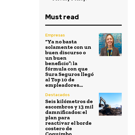
Must read
Empresas
“Ya no basta
solamente con un
buen discurso o
un buen
beneficio”: la
fórmula con que
Sura Seguros llegó
al Top 10 de
empleadores...
Destacados
Seis kilómetros de
escombros y 13 mil
damnificados: el
plan para
reactivar el borde
costero de
Coquimbo