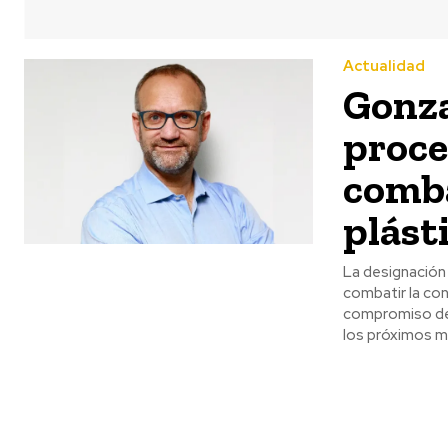
Actualidad
Gonza
proce
comba
plást
La designación
combatir la con
compromiso de 
los próximos m