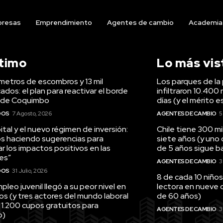
resas
Emprendimiento
Agentes de cambio
Academia
ltimo
Lo más vis
ómetros de escombros y 13 mil
Los parques de la 
ados: el plan para reactivar el borde
infiltraron 10.400 
 de Coquimbo
días (y el mérito e
DOS
7 Agosto, 2026
AGENTES DE CAMBIO
5
tal y el nuevo régimen de inversión:
Chile tiene 300 m
s haciendo sugerencias para
siete años (y uno
r los impactos positivos en las
de 5 años sigue baj
es”
AGENTES DE CAMBIO
3
DOS
31 Julio, 2026
8 de cada 10 niños
pleo juvenil llegó a su peor nivel en
lectora en nueve 
os (y tres actores del mundo laboral
de 60 años)
 1.200 cupos gratuitos para
AGENTES DE CAMBIO
3
o)