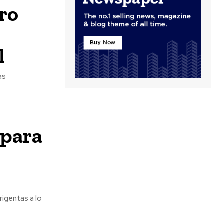
ro
l
as
 para
rigentas a lo