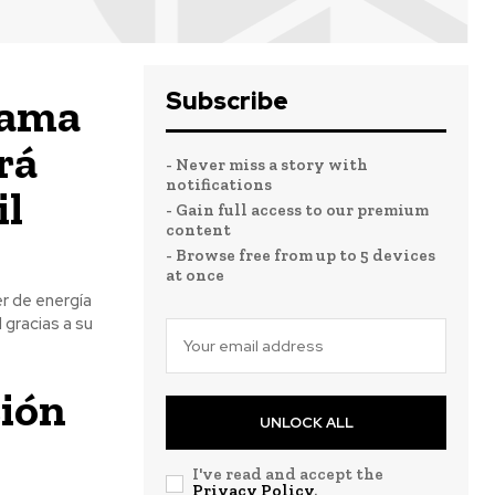
Subscribe
cama
rá
- Never miss a story with
notifications
il
- Gain full access to our premium
content
- Browse free from up to 5 devices
at once
r de energía
 gracias a su
ción
UNLOCK ALL
I've read and accept the
Privacy Policy
.