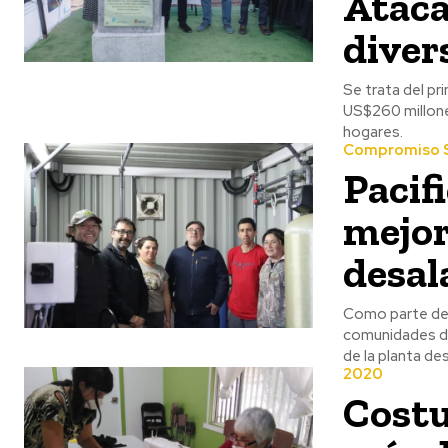
Ataca
diver
Se trata del pri
US$260 millone
hogares.
Compromiso S
Pacif
mejor
desal
Como parte del 
comunidades do
de la planta de
2020
Costu