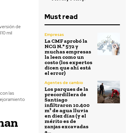
Must read
nversión de
10 mil
Empresas
La CMF aprobó la
NCG N.° 572 y
muchas empresas
la leen como un
costo (los expertos
dicen que ahí está
el error)
Agentes de cambio
Los parques de la
con las
precordillera de
mejoramiento
Santiago
infiltraron 10.400
m³ de agua lluvia
en diez días (y el
onan
mérito es de
zanjas excavadas
a...