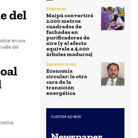
Empresas
e del
Maipú convertirá
2.000 metros
cuadrados de
fachadas en
purificadores de
alizar en una
aire (y el efecto
valle del
equivale a 4.000
árboles maduros)
Sacando la voz
oal
Economía
circular: la otra
l
cara de la
transición
energética
iativa,