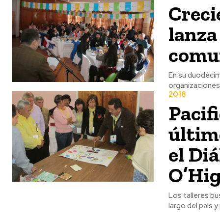
Creci
lanza
comun
En su duodécima
organizaciones 
2018
Pacif
últim
el Di
O’Hig
Los talleres bu
largo del país y