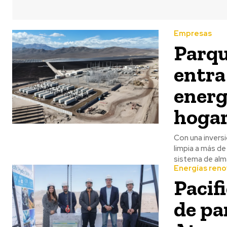
Empresas
Parqu
entra
energ
hoga
Con una inversi
limpia a más de 
sistema de alm
Energías reno
Pacif
de pa