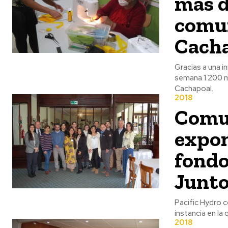
más d
comun
Cach
Gracias a una i
semana 1.200 ma
Cachapoal.
2018
Comun
expon
fondo
Junt
Pacific Hydro c
instancia en la 
2018