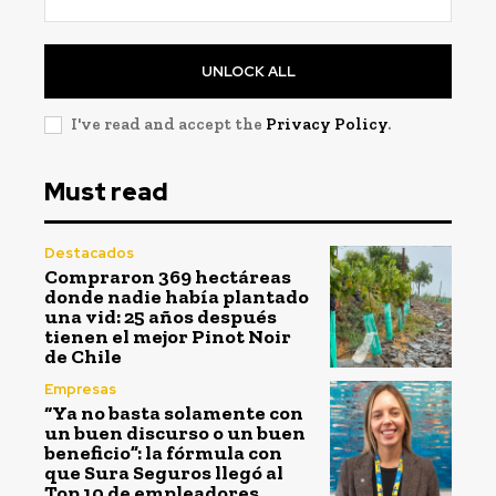
UNLOCK ALL
I've read and accept the
Privacy Policy
.
Must read
Destacados
Compraron 369 hectáreas
donde nadie había plantado
una vid: 25 años después
tienen el mejor Pinot Noir
de Chile
Empresas
“Ya no basta solamente con
un buen discurso o un buen
beneficio”: la fórmula con
que Sura Seguros llegó al
Top 10 de empleadores...