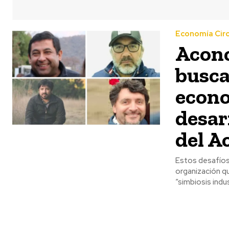
Economía Circ
Aconc
busca
econo
desar
del A
Estos desafíos
organización qu
“simbiosis indu