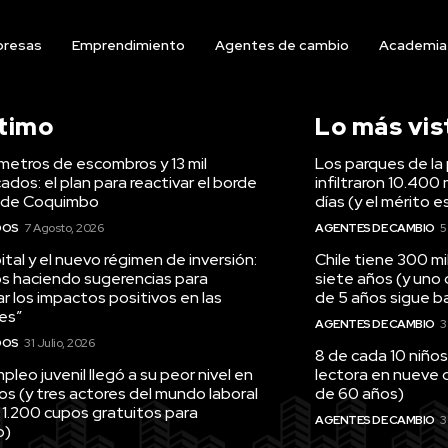
resas
Emprendimiento
Agentes de cambio
Academia
ltimo
Lo más vis
ómetros de escombros y 13 mil
Los parques de la 
ados: el plan para reactivar el borde
infiltraron 10.400 
 de Coquimbo
días (y el mérito e
DOS
7 Agosto, 2026
AGENTES DE CAMBIO
5
tal y el nuevo régimen de inversión:
Chile tiene 300 m
s haciendo sugerencias para
siete años (y uno
r los impactos positivos en las
de 5 años sigue baj
es”
AGENTES DE CAMBIO
3
DOS
31 Julio, 2026
8 de cada 10 niños
pleo juvenil llegó a su peor nivel en
lectora en nueve 
os (y tres actores del mundo laboral
de 60 años)
 1.200 cupos gratuitos para
AGENTES DE CAMBIO
3
o)