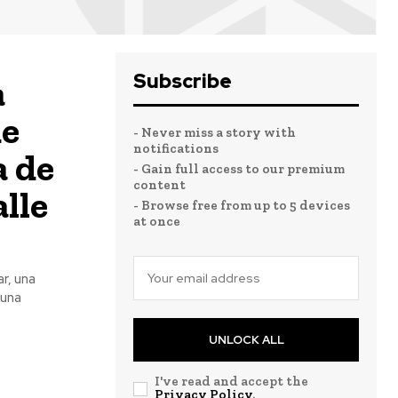
Subscribe
a
de
- Never miss a story with
notifications
a de
- Gain full access to our premium
content
alle
- Browse free from up to 5 devices
at once
r, una
 una
.
UNLOCK ALL
I've read and accept the
Privacy Policy
.