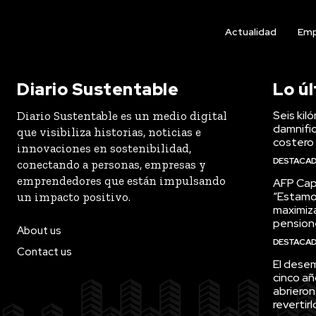
Actualidad
Emp
Diario Sustentable
Lo ú
Seis kil
Diario Sustentable es un medio digital
damnific
que visibiliza historias, noticias e
costero
innovaciones en sostenibilidad,
DESTACA
conectando a personas, empresas y
emprendedores que están impulsando
AFP Capi
“Estamo
un impacto positivo.
maximiza
pension
About us
DESTACA
Contact us
El desem
cinco añ
abrieron
revertirl