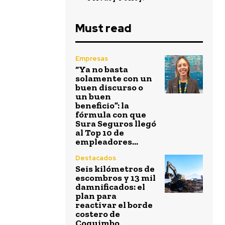
Must read
Empresas
“Ya no basta
solamente con un
buen discurso o
un buen
beneficio”: la
fórmula con que
Sura Seguros llegó
al Top 10 de
empleadores...
Destacados
Seis kilómetros de
escombros y 13 mil
damnificados: el
plan para
reactivar el borde
costero de
Coquimbo