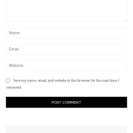
Comment:
Na
Ema
Web
Save my name, email, and website in this browser for the next time I
comment.