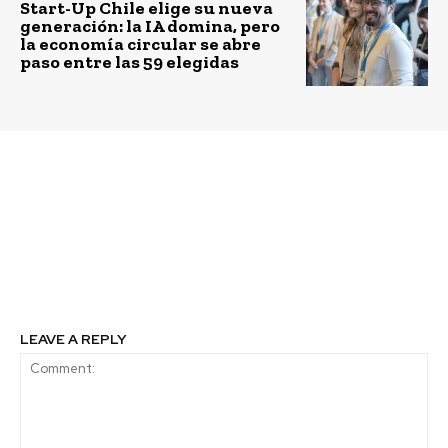
Start-Up Chile elige su nueva
generación: la IA domina, pero
la economía circular se abre
paso entre las 59 elegidas
Previous article
Next article
Las 8 tendencias que
Foro Económico
marcarán el empleo en
Mundial alerta que la
Chile en 2026
creatividad será clave
en 2025 pese al avance
de la IA
LEAVE A REPLY