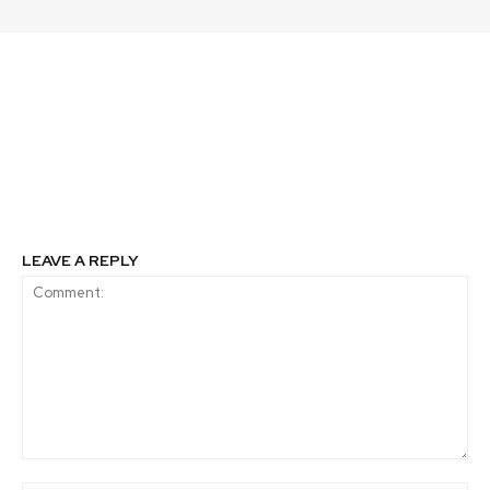
Previous article
Next article
Cierre de año: una pausa
Del compromiso global
necesaria para mirar,
a la acción local: cómo
aprender y proyectar
Campus Naturaleza
encarna el espíritu del
Acuerdo de París
LEAVE A REPLY
Comment: