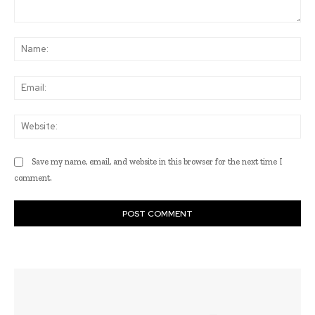
Comment:
Na
Ema
Web
Save my name, email, and website in this browser for the next time I
comment.