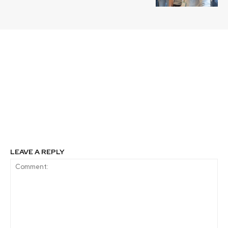
Previous article
Next article
Rewilding Chile
Comunidades de Cerro
inaugura el primer
Castillo impulsan
centro de rescate y
campaña para prevenir
rehabilitación
atropellos de huemules
exclusivo para
en la Patagonia
huemules en la
Patagonia
LEAVE A REPLY