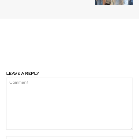
Previous article
Next article
Programar para
Agenda 2030: La
transformar
convicción de lo
posible
LEAVE A REPLY
Comment: