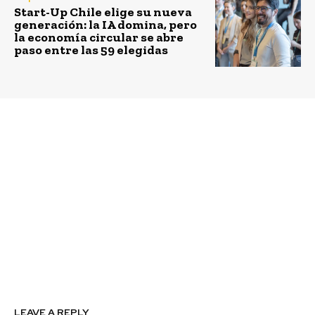
Start-Up Chile elige su nueva
generación: la IA domina, pero
la economía circular se abre
paso entre las 59 elegidas
Previous article
Next article
Daniel Gordon, Gerente
Manuel Rozas, fundador
de Sostenibilidad y
de Kura Biotech:
Asuntos Corporativos
“Echamos a andar un
de Colbún: “Un líder en
polo de biotecnología
sostenibilidad debe
en la zona de Los Lagos
entender
con vocación
profundamente el
internacional. Creemos
negocio y asegurarse de
que es una muy buena
que la sostenibilidad
forma de llevar a Chile
esté integrada en todas
a un nuevo nivel de
las áreas.”
desarrollo.”
LEAVE A REPLY