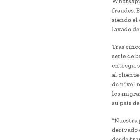
Whatsapp 
fraudes. 
siendo el
lavado de
Tras cinc
serie de 
entrega, 
al client
de nivel 
los migra
su país de
“Nuestra 
derivado 
desde tra