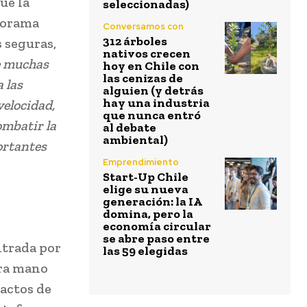
ue la
seleccionadas)
norama
Conversamos con
312 árboles
 seguras,
nativos crecen
e muchas
hoy en Chile con
las cenizas de
 las
alguien (y detrás
hay una industria
velocidad,
que nunca entró
ombatir la
al debate
ambiental)
ortantes
Emprendimiento
Start-Up Chile
elige su nueva
generación: la IA
domina, pero la
economía circular
se abre paso entre
ntrada por
las 59 elegidas
era mano
tactos de