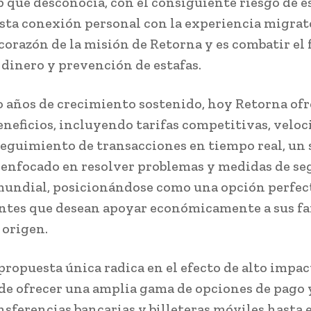
que desconocía, con el consiguiente riesgo de es
Esta conexión personal con la experiencia migrat
 corazón de la misión de Retorna y es combatir el 
 dinero y prevención de estafas.
o años de crecimiento sostenido, hoy Retorna of
beneficios, incluyendo tarifas competitivas, veloc
seguimiento de transacciones en tiempo real, un 
e enfocado en resolver problemas y medidas de s
mundial, posicionándose como una opción perfec
ntes que desean apoyar económicamente a sus fa
 origen.
propuesta única radica en el efecto de alto impac
de ofrecer una amplia gama de opciones de pago 
nsferencias bancarias y billeteras móviles hasta e