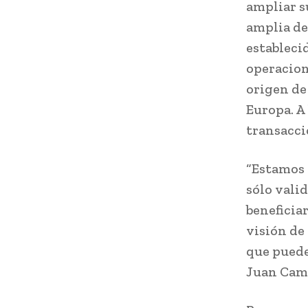
ampliar s
amplia de
estableci
operacion
origen de
Europa. A 
transacci
“Estamos 
sólo vali
beneficia
visión de
que puede
Juan Cami