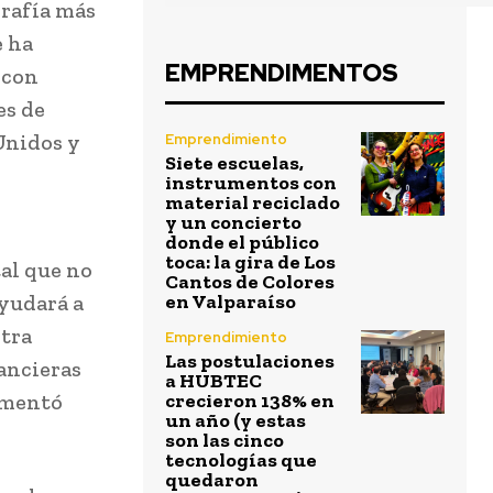
grafía más
e ha
EMPRENDIMENTOS
 con
es de
Unidos y
Emprendimiento
Siete escuelas,
instrumentos con
material reciclado
y un concierto
donde el público
toca: la gira de Los
al que no
Cantos de Colores
ayudará a
en Valparaíso
stra
Emprendimiento
Las postulaciones
ancieras
a HUBTEC
comentó
crecieron 138% en
un año (y estas
son las cinco
tecnologías que
quedaron