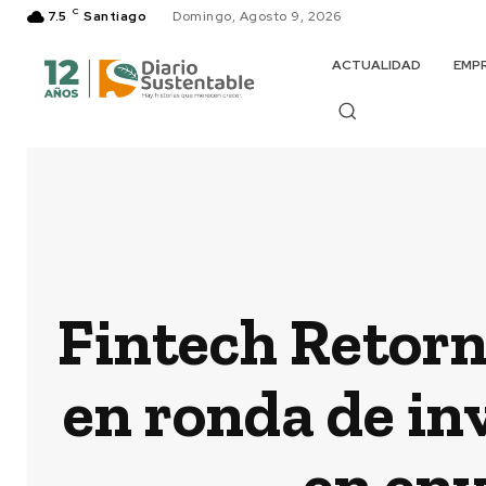
C
7.5
Santiago
Domingo, Agosto 9, 2026
ACTUALIDAD
EMP
Fintech Retorna
en ronda de in
en env