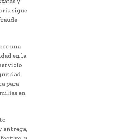
tafas y
oria sigue
fraude,
rece una
idad en la
servicio
eguridad
ta para
milias en
to
y entrega,
fectivo, y