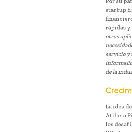
Por su pa
startup h
financier
rápidas y
otras apli
necesidade
servicio y
informalid
de la indu
Crecim
La idea d
Atilana P
los desaf