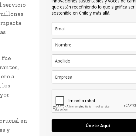
innovaciones sustentables y voces de cam
l servicio
que están redefiniendo lo que significa ser
 millones
sostenible en Chile y más allá.
 Impacta
tas
 fue
rantes,
nero a
 los
ayor
crucial en
Únete Aquí
es y