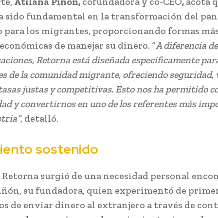
rte,
Atilana Piñón,
cofundadora y co-CEO
,
acota q
a sido fundamental en la transformación del pa
o para los migrantes, proporcionando formas más
 económicas de manejar su dinero. “
A diferencia d
caciones, Retorna está diseñada específicamente para
s de la comunidad migrante, ofreciendo seguridad, 
 tasas justas y competitivas. Esto nos ha permitido c
ad y convertirnos en uno de los referentes más imp
stria”
, detalló.
iento sostenido
e Retorna surgió de una necesidad personal enco
iñón, su fundadora, quien experimentó de prim
íos de enviar dinero al extranjero a través de con