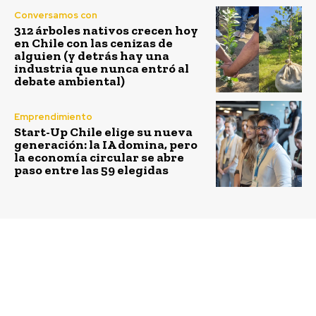
Conversamos con
312 árboles nativos crecen hoy
en Chile con las cenizas de
alguien (y detrás hay una
industria que nunca entró al
debate ambiental)
Emprendimiento
Start-Up Chile elige su nueva
generación: la IA domina, pero
la economía circular se abre
paso entre las 59 elegidas
Previous article
Next article
Formación de líderes de
Corfo abre “Crea y
cambio y triple impacto
Valida” y ofrece
celebra su quinto
cofinanciamiento para
aniversario y tiene
proyectos de