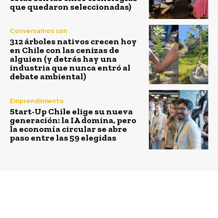
que quedaron seleccionadas)
Conversamos con
312 árboles nativos crecen hoy
en Chile con las cenizas de
alguien (y detrás hay una
industria que nunca entró al
debate ambiental)
Emprendimiento
Start-Up Chile elige su nueva
generación: la IA domina, pero
la economía circular se abre
paso entre las 59 elegidas
Previous article
Next article
Tresmontes Lucchetti
Teletón y Banco de
es reconocida por
Chile informan