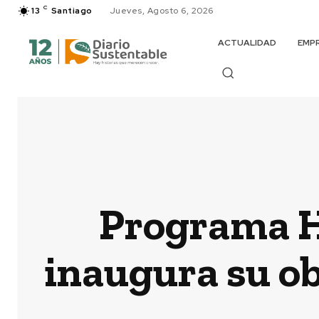
C
13
Santiago
Jueves, Agosto 6, 2026
ACTUALIDAD
EMP
Programa Ha
inaugura su o