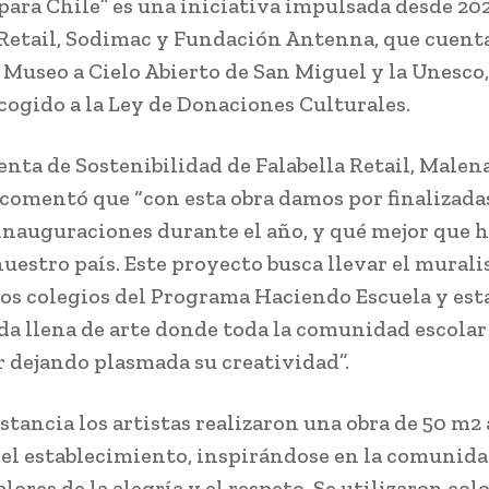
para Chile” es una iniciativa impulsada desde 20
 Retail, Sodimac y Fundación Antenna, que cuent
 Museo a Cielo Abierto de San Miguel y la Unesco
acogido a la Ley de Donaciones Culturales.
enta de Sostenibilidad de Falabella Retail, Malen
 comentó que “con esta obra damos por finalizada
inauguraciones durante el año, y qué mejor que h
 nuestro país. Este proyecto busca llevar el mural
los colegios del Programa Haciendo Escuela y est
da llena de arte donde toda la comunidad escola
r dejando plasmada su creatividad”.
stancia los artistas realizaron una obra de 50 m2 
del establecimiento, inspirándose en la comunida
alores de la alegría y el respeto. Se utilizaron col