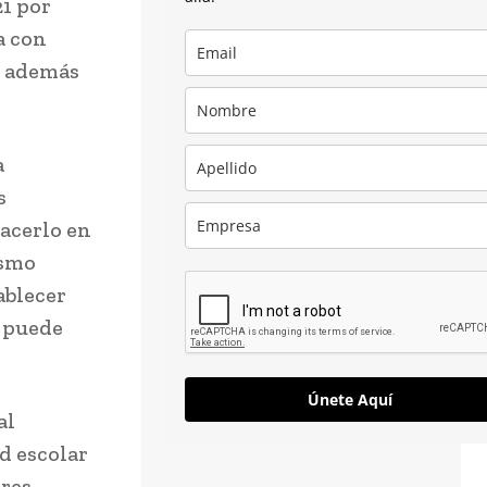
21 por
a con
, además
a
s
acerlo en
ismo
ablecer
r puede
Únete Aquí
al
d escolar
ores