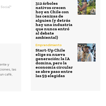
312 árboles
Social"
nativos crecen
hoy en Chile con
las cenizas de
alguien (y detrás
hay una industria
que nunca entró
al debate
ambiental)
Emprendimiento
Start-Up Chile
elige su nueva
generación: la IA
domina, pero la
ente y
economía circular
iones, las
se abre paso entre
un café,
las 59 elegidas