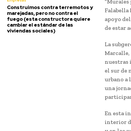
Empresas
“Murales 
Construimos contra terremotos y
Falabella
marejadas, pero no contra el
apoyo del
fuego (esta constructora quiere
cambiar el estándar de las
de estar 
viviendas sociales)
La subger
Marcalle,
nuestras 
el sur de
urbano a 
una jorna
participa
En esta in
interior 
y en los v