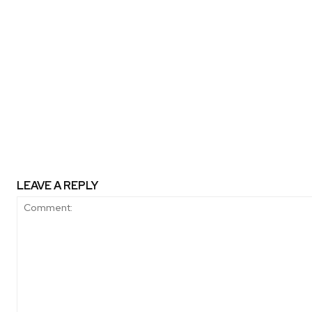
Previous article
Fundación Familias Primero cele
Los Lagos: más 2 mil familia
beneficiadas por la red de 
personalizadas en primera infan
de Chile
LEAVE A REPLY