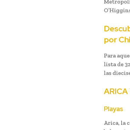
Metropolit
O’Higgins 
Descub
por Ch
Para aque
lista de 
las diecis
ARICA
Playas
Arica, la 