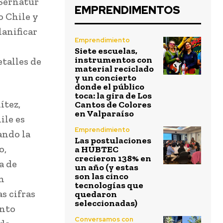
 Sernatur
EMPRENDIMENTOS
o Chile y
lanificar
Emprendimiento
Siete escuelas,
instrumentos con
talles de
material reciclado
y un concierto
donde el público
toca: la gira de Los
ítez,
Cantos de Colores
en Valparaíso
ile es
Emprendimiento
ando la
Las postulaciones
o,
a HUBTEC
crecieron 138% en
a de
un año (y estas
son las cinco
on
tecnologías que
s cifras
quedaron
seleccionadas)
ento
Conversamos con