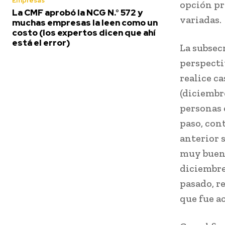
Empresas
opción pr
La CMF aprobó la NCG N.° 572 y
variadas.
muchas empresas la leen como un
costo (los expertos dicen que ahí
está el error)
La subsec
perspecti
realice c
(diciembre
personas 
paso, con
anterior 
muy bueno
diciembre
pasado, r
que fue a