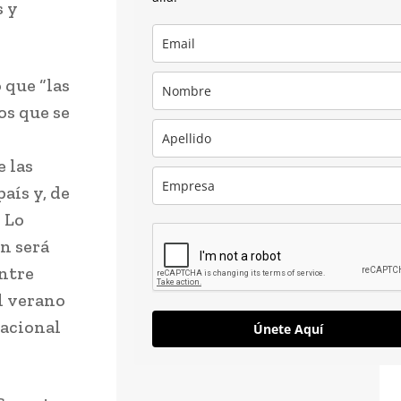
s y
 que “las
os que se
e las
aís y, de
 Lo
n será
entre
el verano
nacional
Únete Aquí