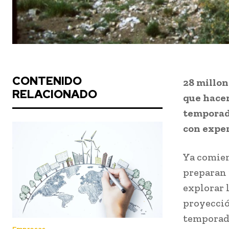
CONTENIDO
28 millon
RELACIONADO
que hacen
temporada
con exper
Ya comien
preparan p
explorar 
proyecció
temporada