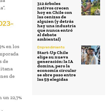
ada
312 árboles
a”.
nativos crecen
hoy en Chile con
las cenizas de
alguien (y detrás
2023-
hay una industria
que nunca entró
al debate
ambiental)
9% en los
Emprendimiento
Start-Up Chile
emporada
elige su nueva
s de
generación: la IA
domina, pero la
litana
economía circular
se abre paso entre
ones de
las 59 elegidas
n un 22,7%