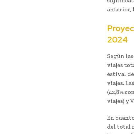
significa
anterior,
Proyec
2024
Según las
viajes to
estival d
viajes. L
(42,8% con
viajes) y 
En cuanto
del total 