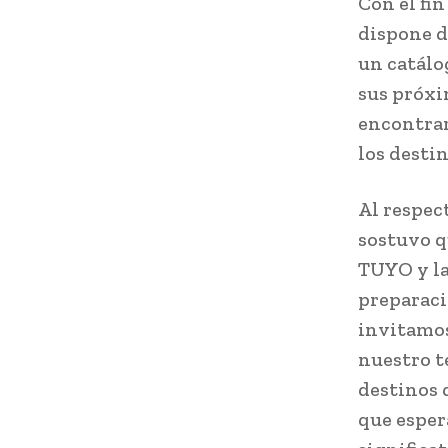
Con el fi
dispone d
un catálo
sus próxi
encontrar
los desti
Al respect
sostuvo q
TUYO y la
preparaci
invitamos 
nuestro te
destinos 
que esper