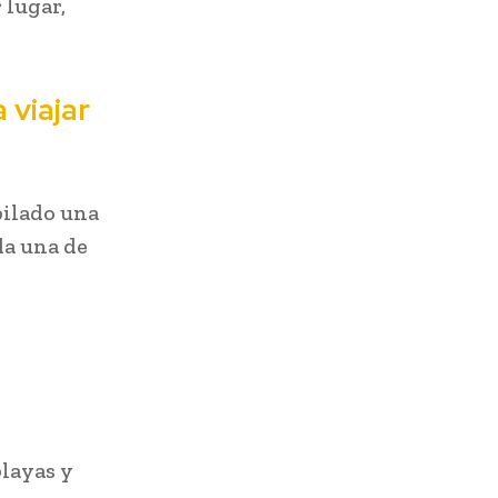
 lugar,
 viajar
pilado una
da una de
playas y